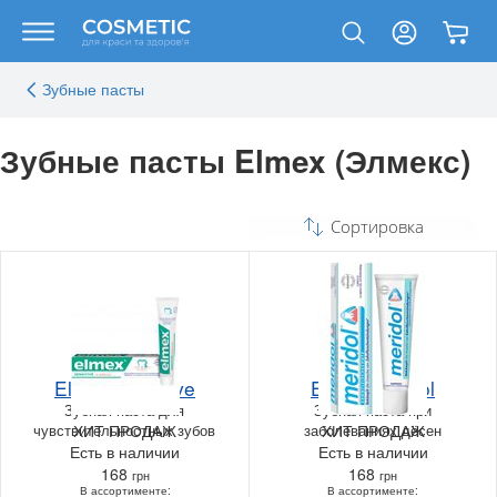
Зубные пасты
Зубные пасты Elmex (Элмекс)
Сортировка
Elmex Sensitive
Elmex Meridol
Зубная паста для
Зубная паста при
чувствительностных зубов
ХИТ ПРОДАЖ
заболеваниях дёсен
ХИТ ПРОДАЖ
Есть в наличии
Есть в наличии
168
168
грн
грн
В ассортименте:
В ассортименте: