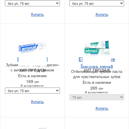
Купить
Купить
Elmex Aronal
Elmex Sensitive
Зубная паста «Защита десен»
Sanftes Weiss
с витамином А и Цинком
ХИТ ПРОДАЖ
ХИТ ПРОДАЖ
Отбеливающая зубная паста
Есть в наличии
для чувствительных зубов
169
грн
Есть в наличии
В ассортименте:
265
грн
В ассортименте:
Купить
Купить