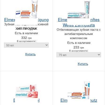
Elmex Intensivreinigung
Elmex Meridol Sanftes
Зубная паста для интенсивной
Weiss Zahnpasta
ХИТ ПРОДАЖ
очистки зубов
Отбеливающая зубная паста с
Есть в наличии
антибактериальным
332
комплексом
грн
В ассортименте:
Есть в наличии
233
грн
В ассортименте:
Купить
Купить
Elmex Meridol
Elmex Kariesschutz