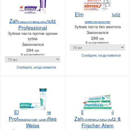
Elmex
Elmex Kariesschutz
ZahnschmelzSchutz
Mentholfrei
Professional
Зубная паста без ментола
Закончился
Зубная паста против эрозии
299
зубов
грн
В ассортименте:
Закончился
294
грн
В ассортименте:
Сообщите, когда
появится
Сообщите, когда
появится
Elmex Sensitive
Elmex Meridol
Professional Sanftes
Zahnfleischschutz &
Weiss
Frischer Atem