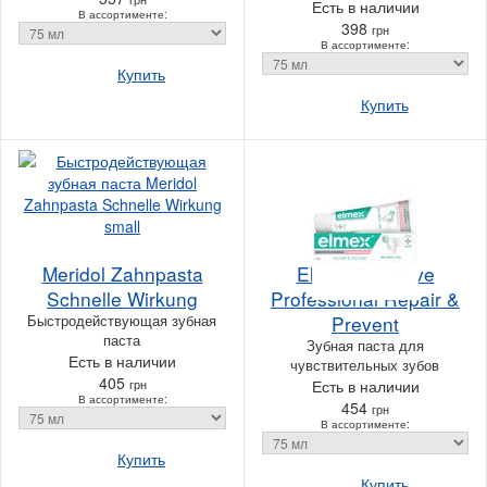
Есть в наличии
В ассортименте:
398
грн
В ассортименте:
Купить
Купить
Meridol Zahnpasta
Elmex Sensitive
Schnelle Wirkung
Professional Repair &
Быстродействующая зубная
Prevent
паста
Зубная паста для
Есть в наличии
чувствительных зубов
405
грн
Есть в наличии
В ассортименте:
454
грн
В ассортименте:
Купить
Купить