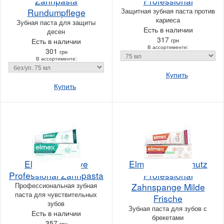
Zahnpasta
Professional
Rundumpflege
Защитная зубная паста против
кариеса
Зубная паста для защиты
Есть в наличии
десен
317
Есть в наличии
грн
В ассортименте:
301
грн
В ассортименте:
Купить
Купить
Elmex Sensitive
Elmex Kariesschutz
Professional Zahnpasta
Professional
Профессиональная зубная
Zahnspange Milde
паста для чувствительных
Frische
зубов
Зубная паста для зубов с
Есть в наличии
брекетами
357
грн