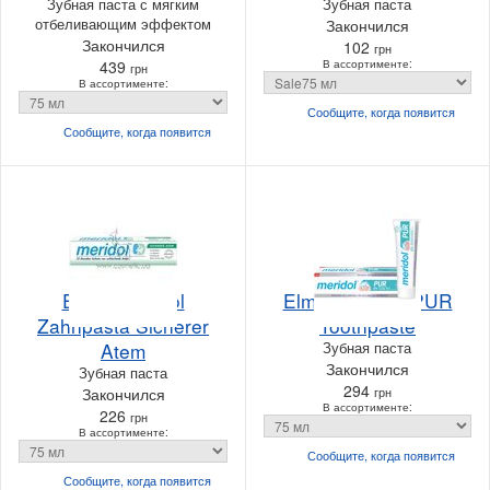
Зубная паста с мягким
Зубная паста
отбеливающим эффектом
Закончился
Закончился
102
грн
439
В ассортименте:
грн
В ассортименте:
Сообщите, когда
появится
Сообщите, когда
появится
Elmex Meridol
Elmex Meridol PUR
Zahnpasta Sicherer
Toothpaste
Atem
Зубная паста
Закончился
Зубная паста
294
Закончился
грн
В ассортименте:
226
грн
В ассортименте:
Сообщите, когда
появится
Сообщите, когда
появится