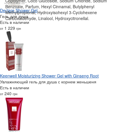
Copolymer, Coco Glucoside, Sodium Chloride, Sodium
Benzoate, Parfum, Hexyl Cinnamal, Butylphenyl
Declare Shower Gel
Methylpropional, Hydroxyisohexyl 3-Cyclohexene
Гель для душа
Carboxaldehyde, Linalool, Hydroxycitronellal.
Есть в наличии
1 229
от
грн
Keenwell Moisturizing Shower Gel with Ginseng Root
Увлажняющий гель для душа с корнем женьшеня
Есть в наличии
240
от
грн