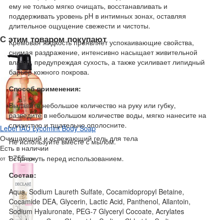
ему не только мягко очищать, восстанавливать и
поддерживать уровень рH в интимных зонах, оставляя
длительное ощущение свежести и чистоты.
С этим товаром покупают
Кремовая жидкость проявляет успокаивающие свойства,
снимая раздражение, интенсивно насыщает живительной
влагой, предупреждая сухость, а также усиливает липидный
барьер кожного покрова.
Способ применения:
Выдавите небольшое количество на руку или губку,
разведите в небольшом количестве воды, мягко нанесите на
слизистую и тщательно ополосните.
Lebel IAU Lycomint Body Soap
Очищающий и освежающий гель для тела
Не используйте вместе с мылом.
Есть в наличии
1 755
Встряхнуть перед использованием.
от
грн
Состав:
Aqua, Sodium Laureth Sulfate, Cocamidopropyl Betaine,
Cocamide DEA, Glycerin, Lactic Acid, Panthenol, Allantoin,
Sodium Hyaluronate, PEG-7 Glyceryl Cocoate, Acrylates