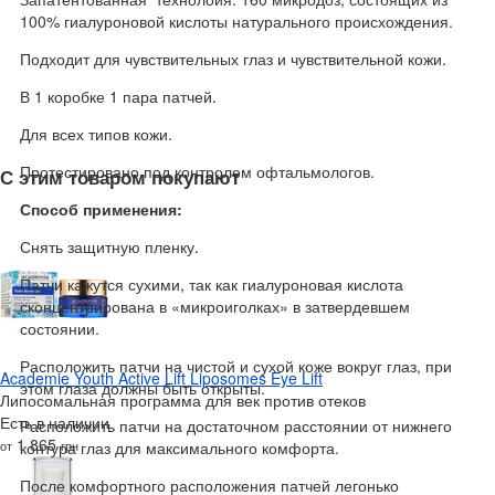
100% гиалуроновой кислоты натурального происхождения.
Подходит для чувствительных глаз и чувствительной кожи.
В 1 коробке 1 пара патчей.
Для всех типов кожи.
Протестировано под контролем офтальмологов.
С этим товаром покупают
Способ применения:
Снять защитную пленку.
Патчи кажутся сухими, так как гиалуроновая кислота
сконцентрирована в «микроиголках» в затвердевшем
состоянии.
Расположить патчи на чистой и сухой коже вокруг глаз, при
Academie Youth Active Lift Liposomes Eye Lift
этом глаза должны быть открыты.
Липосомальная программа для век против отеков
Есть в наличии
Расположить патчи на достаточном расстоянии от нижнего
1 865
от
грн
контура глаз для максимального комфорта.
После комфортного расположения патчей легонько