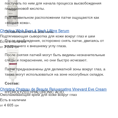
постучать по ним для начала процесса высвобождения
гиалуроновой кислоты.
При правильном расположении патчи ощущаются как
«вторая кожа».
Christina Wish Eyes & Neck Lifting Serum
Оставить патчи на всю ночь.
Подтягивающая сыворотка для кожи вокруг глаз и шеи
После пробуждения, осторожно снять патчи, двигаясь от
Есть в наличии
внутреннего к внешнему углу глаза.
3 240
от
грн
После снятия патчей могут быть видимы незначительные
следы и покраснение, но они быстро исчезают.
Патчи предназначены для деликатной зоны вокруг глаз, а
также могут использоваться на зоне носогубных складок.
Состав:
Christina Chateau de Beaute Rejuvenating Vineyard Eye Cream
HYDROLYZED HYALURONIC ACID.
Омолаживающий крем для кожи вокруг глаз
Есть в наличии
4 605
от
грн