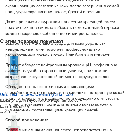
окрашивающих составов из кожи после завершения самой
процедуры окрашивания волос, бровей и ресниц.
Даже при самом аккуратном нанесении красящей смеси
практически невозможно избежать нежелательной окраски
кожных покровов, особенно по линии роста волос.
С этим товаром покупают
Быстро и без малейшего вреда для кожи убрать эти
неприглядные точки помогает профессионально
разработанный лосьон Лосьон Unic Skin stain remover.
Продукт обладает нейтральным уровнем рН, эффективно
очищает случайно окрашенные участки, при этом не
затрагивает искусственный пигмент в структуре волос.
Обладает не только отличными очищающими
способностями, но и помогает восполнить потерянную кожей
Unic Techno Deep Cleansing Shampoo
влагу, а также снять раздражение и ощущение стянутости,
Шампунь для глубокого очищения волос
что часто возникает после длительного контакта кожи с
Есть в наличии
химическими составляющими красящих смесей.
470
от
грн
Способ применения:
Перед мытьем шампуня нанесите непосредственно на