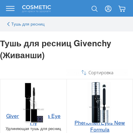
Тушь для ресниц
Тушь для ресниц Givenchy
(Живанши)
Сортировка
Givenchy Mascara Eye
Givenchy
Fly
Phenomen'Eyes New
Удлиняющая тушь для ресниц
Formula