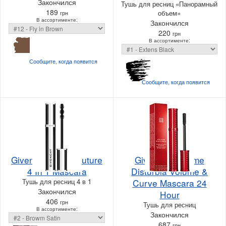
Закончился
Тушь для ресниц «Панорамный
189
объем»
грн
В ассортименте:
Закончился
220
грн
В ассортименте:
Сообщите, когда
появится
Сообщите, когда
появится
Givenchy Noir Couture
Givenchy Volume
4 In 1 Mascara
Disturbia Volume &
Тушь для ресниц 4 в 1
Curve Mascara 24
Закончился
Hour
406
грн
Тушь для ресниц
В ассортименте:
Закончился
687
грн