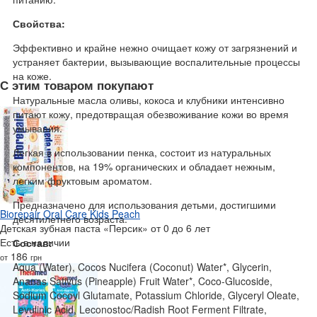
Свойства:
Эффективно и крайне нежно очищает кожу от загрязнений и
устраняет бактерии, вызывающие воспалительные процессы
на коже.
С этим товаром покупают
Натуральные масла оливы, кокоса и клубники интенсивно
питают кожу, предотвращая обезвоживание кожи во время
умывания.
Легкая в использовании пенка, состоит из натуральных
компонентов, на 19% органических и обладает нежным,
легким фруктовым ароматом.
Предназначено для использования детьми, достигшими
Biorepair Oral Care Kids Peach
десятилетнего возраста.
Детская зубная паста «Персик» от 0 до 6 лет
Есть в наличии
Состав:
186
от
грн
Aqua (Water), Cocos Nucifera (Coconut) Water*, Glycerin,
Ananas Sativus (Pineapple) Fruit Water*, Coco-Glucoside,
Sodium Cocoyl Glutamate, Potassium Chloride, Glyceryl Oleate,
Levulinic Acid, Leconostoc/Radish Root Ferment Filtrate,