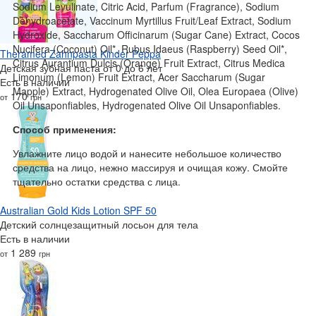
Sodium Levulinate, Citric Acid, Parfum (Fragrance), Sodium
Dehydroacetate, Vaccinum Myrtillus Fruit/Leaf Extract, Sodium
Hydroxide, Saccharum Officinarum (Sugar Cane) Extract, Cocos
Nucifera (Coconut) Oil*, Rubus Idaeus (Raspberry) Seed Oil*,
Theramed Zahnpasta Kinder Peppa
Citrus Aurantium Dulcis (Orange) Fruit Extract, Citrus Medica
Детская зубная паста от 0 до 6 лет
Limonum (Lemon) Fruit Extract, Acer Saccharum (Sugar
Есть в наличии
Mapple) Extract, Hydrogenated Olive Oil, Olea Europaea (Olive)
170
от
грн
Oil Unsaponfiables, Hydrogenated Olive Oil Unsaponfiables.
Способ применения:
Увлажните лицо водой и нанесите небольшое количество
средства на лицо, нежно массируя и очищая кожу. Смойте
тщательно остатки средства с лица.
Australian Gold Kids Lotion SPF 50
Детский солнцезащитный лосьон для тела
Есть в наличии
1 289
от
грн