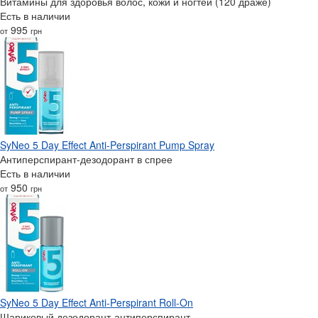
Витамины для здоровья волос, кожи и ногтей (120 драже)
Есть в наличии
995
от
грн
SyNeo 5 Day Effect Anti-Perspirant Pump Spray
Антиперспирант-дезодорант в спрее
Есть в наличии
950
от
грн
SyNeo 5 Day Effect Anti-Perspirant Roll-On
Шариковый дезодорант-антиперспирант