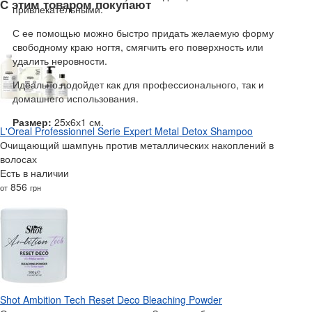
С этим товаром покупают
привлекательными.
С ее помощью можно быстро придать желаемую форму
свободному краю ногтя, смягчить его поверхность или
удалить неровности.
Идеально подойдет как для профессионального, так и
домашнего использования.
Размер:
25х6х1 см.
L'Oreal Professionnel Serie Expert Metal Detox Shampoo
Очищающий шампунь против металлических накоплений в
волосах
Есть в наличии
856
от
грн
Shot Ambition Tech Reset Deco Bleaching Powder