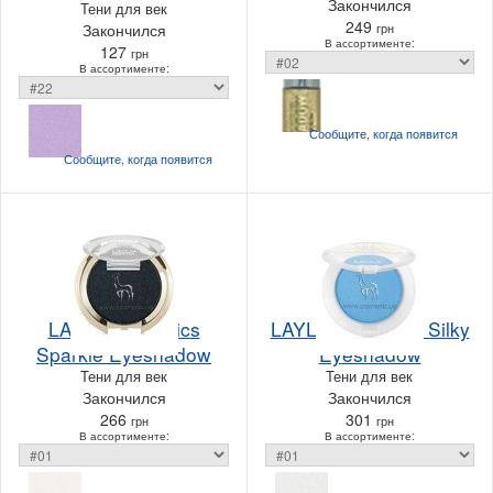
Закончился
Тени для век
249
Закончился
грн
В ассортименте:
127
грн
В ассортименте:
Сообщите, когда
появится
Сообщите, когда
появится
LAYLA cosmetics
LAYLA cosmetics Silky
Sparkle Eyeshadow
Eyeshadow
Тени для век
Тени для век
Закончился
Закончился
266
301
грн
грн
В ассортименте:
В ассортименте: