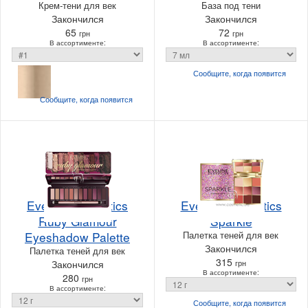
Крем-тени для век
База под тени
Закончился
Закончился
65
72
грн
грн
В ассортименте:
В ассортименте:
Сообщите, когда
появится
Сообщите, когда
появится
Eveline Cosmetics
Eveline Cosmetics
Ruby Glamour
Sparkle
Eyeshadow Palette
Палетка теней для век
Закончился
Палетка теней для век
315
Закончился
грн
В ассортименте:
280
грн
В ассортименте:
Сообщите, когда
появится