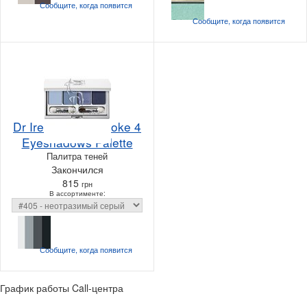
Сообщите, когда
появится
Сообщите, когда
появится
Dr Irena Eris Provoke 4
Eyeshadows Palette
Палитра теней
Закончился
815
грн
В ассортименте:
Сообщите, когда
появится
График работы Call-центра