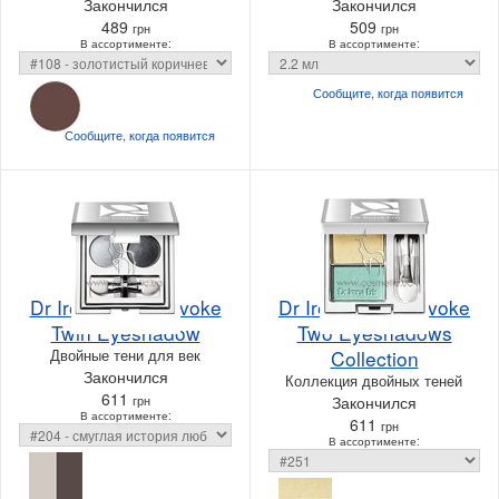
Закончился
Закончился
489
509
грн
грн
В ассортименте:
В ассортименте:
Сообщите, когда
появится
Сообщите, когда
появится
Dr Irena Eris Provoke
Dr Irena Eris Provoke
Twin Eyeshadow
Two Eyeshadows
Двойные тени для век
Collection
Закончился
Коллекция двойных теней
611
грн
Закончился
В ассортименте:
611
грн
В ассортименте: