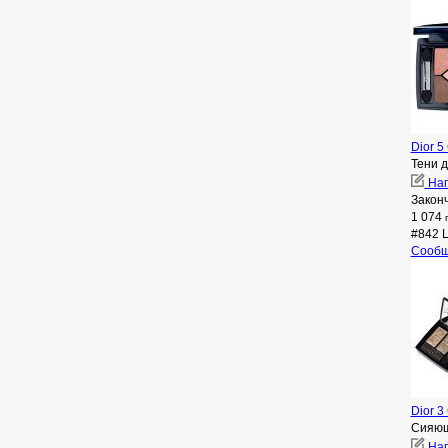
Dior 5 
Тени 
Нап
Закон
1 074
#842 L
Сообщ
Dior 3
Сияющ
Нап