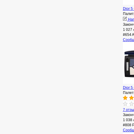
Dior 5
Палит
Нап
Закон
1 027
#654 A
Сообщ
Dior 5
Палет
7 отз
Закон
1 038
#808 P
Сообщ