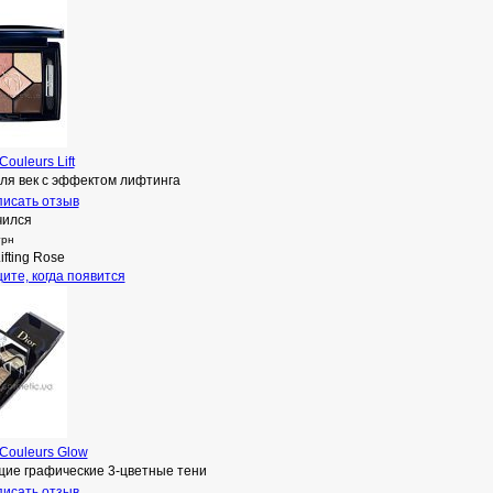
Couleurs Lift
для век с эффектом лифтинга
исать отзыв
чился
грн
ifting Rose
ите, когда появится
 Couleurs Glow
ие графические 3-цветные тени
исать отзыв