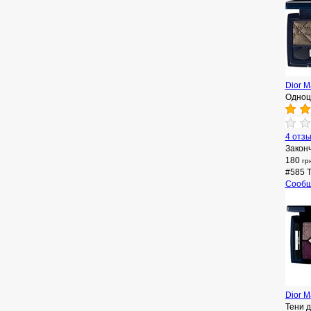
Dior M
Одноц
4 отз
Закон
180
гр
#585 T
Сообщ
Dior M
Тени 