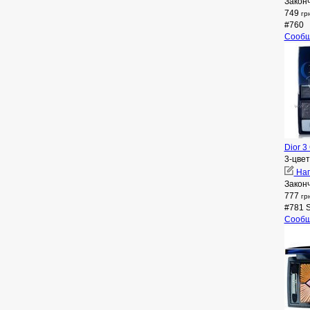
Закон
749
гр
#760
Сообщ
Dior 3
3-цвет
Нап
Закон
777
гр
#781 
Сообщ