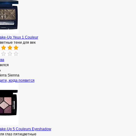
ake-Up Yeux 1 Couleur
ветные тени для век
ыва
чился
н
erra Sienna
ите, когда появится
ake-Up 5 Couleurs Eyeshadow
для глаз пятицветные