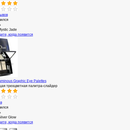
зывов
чился
н
ystic Jade
ите, когда появится
uminous Graphic Eye Palettes
ая трехцветная палитра-слайдер
ыв
чился
н
ilver Glow
ите, когда появится