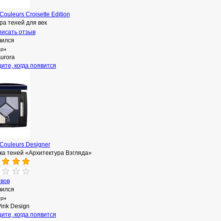
 Couleurs Croisette Edition
ра теней для век
исать отзыв
чился
грн
urora
ите, когда появится
 Couleurs Designer
ка теней «Архитектура Взгляда»
ывов
чился
грн
ink Design
ите, когда появится