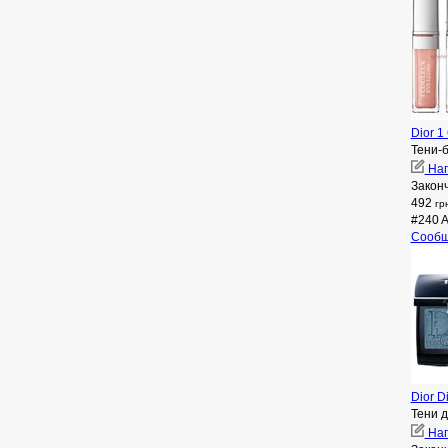
Dior 1
Тени-б
Нап
Закон
492
гр
#240 A
Сообщ
Dior D
Тени д
Нап