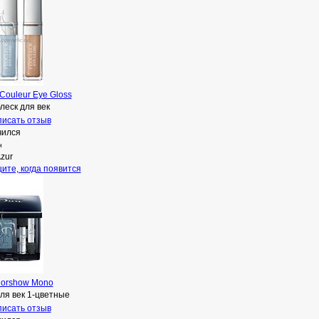
 Couleur Eye Gloss
леск для век
исать отзыв
чился
н
zur
ите, когда появится
iorshow Mono
ля век 1-цветные
исать отзыв