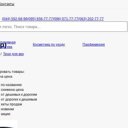
Контакты
(044) 592-68-96
(095) 656-77-77
(096) 071-77-77
(063) 202-77-77
оративная
р)
Косметика по уходу
Парфюмерия
сметика
/
Тени для век
ровать товары:
на цена
по названию
снижена цена
от дешевых к дорогим
от дорогих к дешевым
хиты продаж
новинки
акции