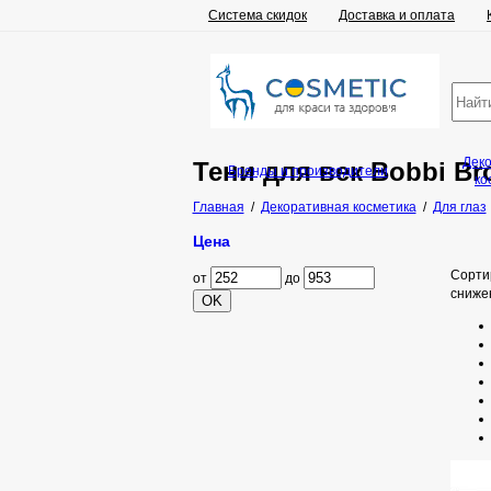
Система скидок
Доставка и оплата
Дек
Тени для век Bobbi Br
Бренды и производители
ко
Главная
/
Декоративная косметика
/
Для глаз
Цена
Сорти
от
до
сниже
OK