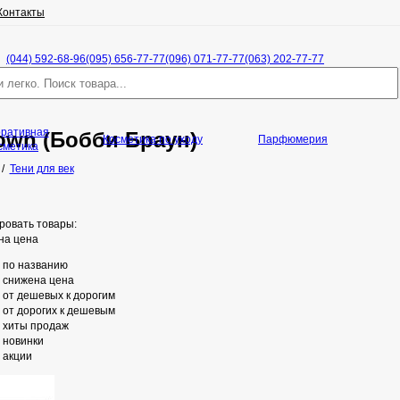
Контакты
(044) 592-68-96
(095) 656-77-77
(096) 071-77-77
(063) 202-77-77
оративная
own (Бобби Браун)
Косметика по уходу
Парфюмерия
сметика
/
Тени для век
ровать товары:
на цена
по названию
снижена цена
от дешевых к дорогим
от дорогих к дешевым
хиты продаж
новинки
акции