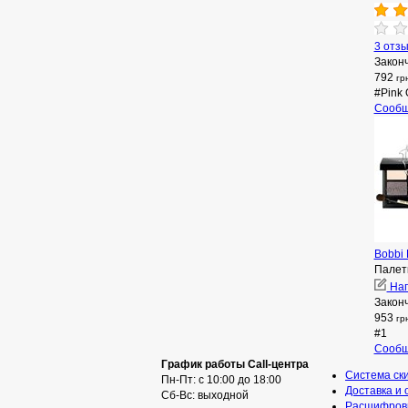
3 отз
Закон
792
гр
#Pink 
Сообщ
Bobbi 
Палетк
Нап
Закон
953
гр
#1
Сообщ
График работы Call-центра
Система ск
Пн-Пт: с 10:00 до 18:00
Доставка и 
Сб-Вс: выходной
Расшифровк