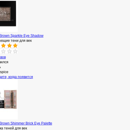
Brown Sparkle Eye Shadow
ющие тени для век
ывов
чился
н
lspice
ите, когда появится
Brown Shimmer Brick Eye Palette
а теней для век