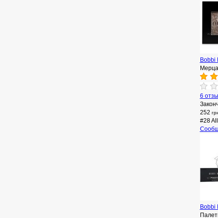
Bobbi 
Мерца
6 отз
Закон
252
гр
#28 Al
Сообщ
Bobbi 
Палетк