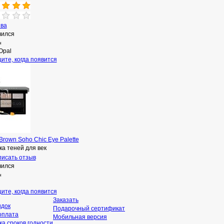
ыва
чился
н
Opal
ите, когда появится
Brown Soho Chic Eye Palette
а теней для век
исать отзыв
чился
н
ите, когда появится
Заказать
идок
Подарочный сертификат
оплата
Мобильная версия
а сроков годности