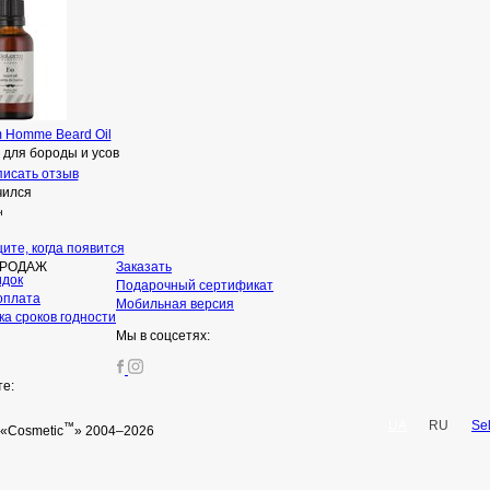
m Homme Beard Oil
 для бороды и усов
исать отзыв
чился
н
ите, когда появится
ПРОДАЖ
Заказать
идок
Подарочный сертификат
оплата
Мобильная версия
а сроков годности
Мы в соцсетях:
те:
UA
RU
Se
™
«Cosmetic
» 2004–2026