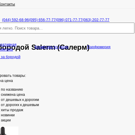
Контакты
(044) 592-68-96
(095) 656-77-77
(096) 071-77-77
(063) 202-77-77
оративная
бородой Salerm (Салерм)
Косметика по уходу
Парфюмерия
сметика
 за бородой
ровать товары:
на цена
по названию
снижена цена
от дешевых к дорогим
от дорогих к дешевым
хиты продаж
новинки
акции