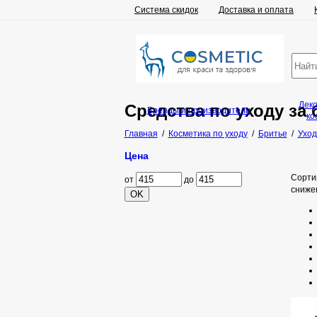
Система скидок
Доставка и оплата
Дек
Средства по уходу за 
Бренды и производители
ко
Главная
/
Косметика по уходу
/
Бритье
/
Уход
Цена
Сорти
от
до
сниже
OK