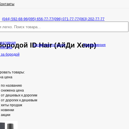
Контакты
(044) 592-68-96
(095) 656-77-77
(096) 071-77-77
(063) 202-77-77
оративная
бородой ID Hair (АйДи Хеир)
Косметика по уходу
Парфюмерия
сметика
 за бородой
ровать товары:
на цена
по названию
снижена цена
от дешевых к дорогим
от дорогих к дешевым
хиты продаж
новинки
акции