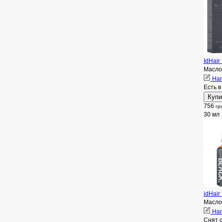
IdHair
Масло 
Нап
Есть в
756
гр
30 мл
idHair
Масло 
Нап
Снят 