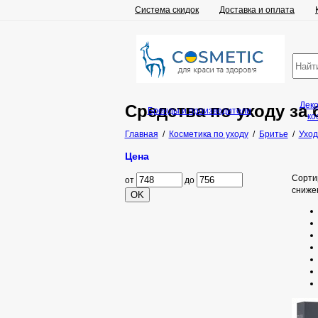
Система скидок
Доставка и оплата
Дек
Средства по уходу за 
Бренды и производители
ко
Главная
/
Косметика по уходу
/
Бритье
/
Уход
Цена
Сорти
от
до
сниже
OK