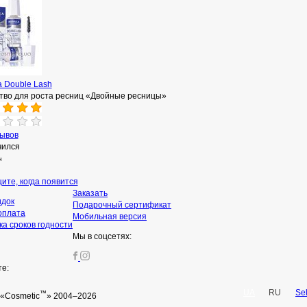
a Double Lash
тво для роста ресниц «Двойные ресницы»
зывов
чился
н
ите, когда появится
Заказать
идок
Подарочный сертификат
оплата
Мобильная версия
а сроков годности
Мы в соцсетях:
те:
UA
RU
Se
™
«Cosmetic
» 2004–2026