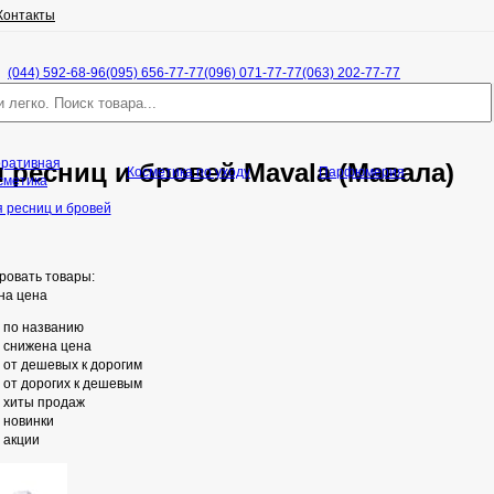
Контакты
(044) 592-68-96
(095) 656-77-77
(096) 071-77-77
(063) 202-77-77
оративная
 ресниц и бровей Mavala (Мавала)
Косметика по уходу
Парфюмерия
сметика
 ресниц и бровей
ровать товары:
на цена
по названию
снижена цена
от дешевых к дорогим
от дорогих к дешевым
хиты продаж
новинки
акции