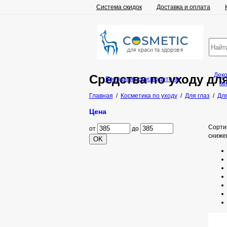
Система скидок
Доставка и оплата
Дек
Средства по уходу для
Бренды и производители
ко
Главная
/
Косметика по уходу
/
Для глаз
/
Для
Цена
Сорти
от
до
сниже
OK