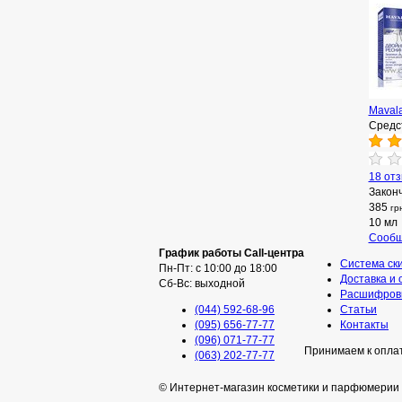
Maval
Средс
18 от
Закон
385
гр
10 мл
Сообщ
График работы Call-центра
Система ск
Пн-Пт: с 10:00 до 18:00
Доставка и 
Сб-Вс: выходной
Расшифровк
(044) 592-68-96
Статьи
(095) 656-77-77
Контакты
(096) 071-77-77
Принимаем к опла
(063) 202-77-77
© Интернет-магазин косметики и парфюмерии 