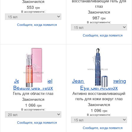
восстанавливающий гель для
Закончился
глаз
553
грн
Закончился
В ассортименте:
987
грн
В ассортименте:
Сообщите, когда
появится
Сообщите, когда
появится
Jean d'Arcel Gel
Jean d'Arcel Renewing
Beaute des Yeux
Eye Gel Arcelox
Гель для области глаз
Активно восстанавливающий
гель для кожи вокруг глаз
Закончился
Закончился
1 066
грн
В ассортименте:
1 096
грн
В ассортименте:
Сообщите, когда
появится
Сообщите, когда
появится