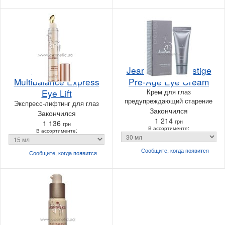
Jean d'Arcel
Jean d'Arcel Prestige
Multibalance Express
Pre-Age Eye Cream
Eye Lift
Крем для глаз
предупреждающий старение
Экспресс-лифтинг для глаз
Закончился
Закончился
1 214
грн
1 136
грн
В ассортименте:
В ассортименте:
Сообщите, когда
появится
Сообщите, когда
появится