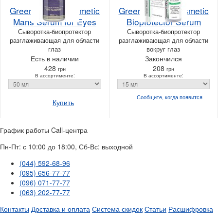
Green Pharm Cosmetic
Green Pharm Cosmetic
Mans Serum for Eyes
Bioptotector Serum
Сыворотка-биопротектор
Сыворотка-биопротектор
разглаживающая для области
разглаживающая для области
глаз
вокруг глаз
Есть в наличии
Закончился
428
208
грн
грн
В ассортименте:
В ассортименте:
Сообщите, когда
появится
Купить
График работы Call-центра
Пн-Пт: с 10:00 до 18:00, Сб-Вс: выходной
(044) 592-68-96
(095) 656-77-77
(096) 071-77-77
(063) 202-77-77
Контакты
Доставка и оплата
Система скидок
Статьи
Расшифровка