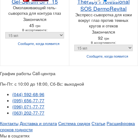
Gel-Serum SPF 15
Therapy Professional
Омолаживающий гель-
SOS DermoRevital
сыворотка для контура глаз
Экспресс-сыворотка для кожи
Закончился
вокруг глаз против темных
45
кругов и отеков
грн
В ассортименте:
Закончился
92
грн
В ассортименте:
Сообщите, когда
появится
Сообщите, когда
появится
График работы Call-центра
Пн-Пт: с 10:00 до 18:00, Сб-Вс: выходной
(044) 592-68-96
(095) 656-77-77
(096) 071-77-77
(063) 202-77-77
Контакты
Доставка и оплата
Система скидок
Статьи
Расшифровка
сроков годности
Мы в соцсетях