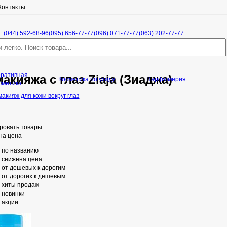
Контакты
(044) 592-68-96
(095) 656-77-77
(096) 071-77-77
(063) 202-77-77
оративная
акияжа с глаз Ziaja (Зиаджа)
Косметика по уходу
Парфюмерия
сметика
акияж для кожи вокруг глаз
ровать товары:
на цена
по названию
снижена цена
от дешевых к дорогим
от дорогих к дешевым
хиты продаж
новинки
акции