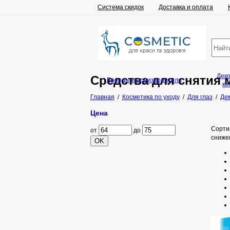
Система скидок
Доставка и оплата
Дек
Средства для снятия м
Бренды и производители
ко
Главная
/
Косметика по уходу
/
Для глаз
/
Дем
Цена
Сорти
от
до
сниже
OK