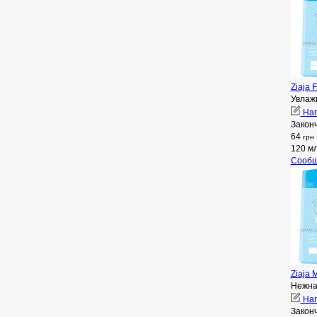
Ziaja 
Увлаж
Нап
Закон
64
грн
120 м
Сообщ
Ziaja 
Нежна
Нап
Закон