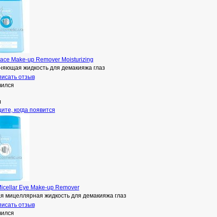
Face Make-up Remover Moisturizing
няющая жидкость для демакияжа глаз
исать отзыв
чился
л
ите, когда появится
Micellar Eye Make-up Remover
я мицеллярная жидкость для демакияжа глаз
исать отзыв
чился