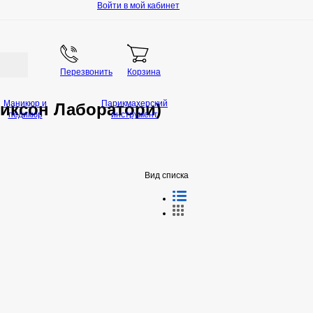
Войти в мой кабинет
Перезвонить
Корзина
Маникюр и
Парикмахерский
Эриксон Лаборатори)
педикюр
инструмент
Вид списка