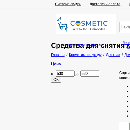
Система скидок
Доставка и оплата
Дек
Средства для снятия м
Бренды и производители
ко
Главная
/
Косметика по уходу
/
Для глаз
/
Дем
Цена
Сорти
от
до
сниже
OK