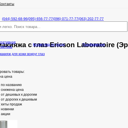
Контакты
(044) 592-68-96
(095) 656-77-77
(096) 071-77-77
(063) 202-77-77
оративная
акияжа с глаз Ericson Laboratoire (
Косметика по уходу
Парфюмерия
сметика
акияж для кожи вокруг глаз
ровать товары:
на цена
по названию
снижена цена
от дешевых к дорогим
от дорогих к дешевым
хиты продаж
новинки
акции