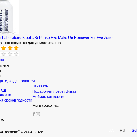
n Laboratoire Bioptic Bi-Phase Eye Make Up Remover For Eye Zone
азное средство для демакияжа глаз
ыва
чился
н
л
ите, когда появится
Заказать
идок
Подарочный сертификат
оплата
Мобильная версия
а сроков годности
Мы в соцсетях:
те:
UA
RU
Se
™
«Cosmetic
» 2004–2026