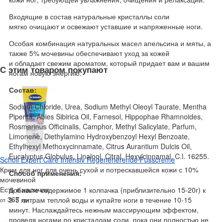
Входящие в состав натуральные кристаллы соли
мягко очищают и освежают уставшие и напряженные ноги.
Особая комбинация натуральных масел апельсина и мяты, а
также 5% мочевины обеспечивают уход за кожей
и обладает свежим ароматом, который придает вам и вашим
С этим товаром покупают
ногам новую энергию.
Состав:
Sodium Chloride, Urea, Sodium Methyl Oleoyl Taurate, Mentha
Piperita, Abies Sibirica Oil, Farnesol, Hippophae Rhamnoides,
Rosmarinus Officinalis, Camphor, Methyl Salicylate, Parfum,
Limonene, Diethylamino Hydroxybenzoyl Hexyl Benzoate,
Ethylhexyl Methoxycinnamate, Citrus Aurantium Dulcis Oil,
Eucalyptus Globulus, Linalool, Citral, Hexylcinnamal, C.l. 16255.
Scholl Expert Care Intensiv Regenerierende Fusscreme
Крем для ног для очень сухой и потрескавшейся кожи с 10%
Способ применения:
мочевиной
Есть в наличии
Добавьте содержимое 1 колпачка (приблизительно 15-20г) к
367
3-5 литрам теплой воды и купайте ноги в течение 10-15
от
грн
минут. Наслаждайтесь нежным массирующим эффектом,
проведя ногами по кристаллам соли, пока они полностью не