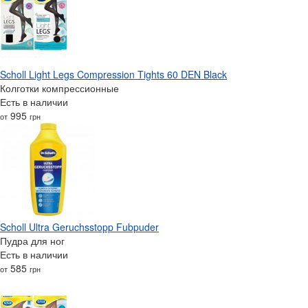
Scholl Light Legs Compression Tights 60 DEN Black
Колготки компрессионные
Есть в наличии
995
от
грн
Scholl Ultra Geruchsstopp Fubpuder
Пудра для ног
Есть в наличии
585
от
грн