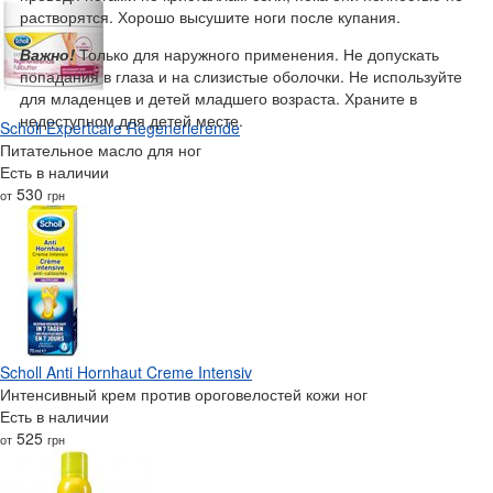
растворятся. Хорошо высушите ноги после купания.
Важно!
Только для наружного применения. Не допускать
попадания в глаза и на слизистые оболочки. Не используйте
для младенцев и детей младшего возраста. Храните в
недоступном для детей месте.
Scholl Expertcare Regenerierende
Питательное масло для ног
Есть в наличии
530
от
грн
Scholl Anti Hornhaut Creme Intensiv
Интенсивный крем против ороговелостей кожи ног
Есть в наличии
525
от
грн