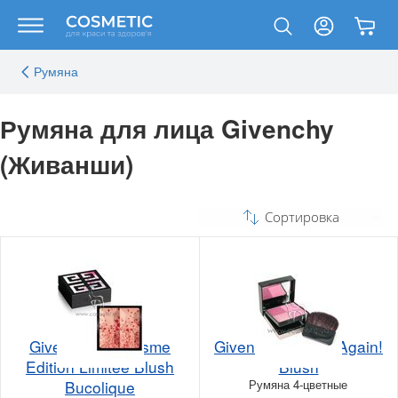
Румяна
Румяна для лица Givenchy
(Живанши)
Сортировка
Givenchy Le Prisme
Givenchy Prisme Again!
Edition Limitee Blush
Blush
Bucolique
Румяна 4-цветные