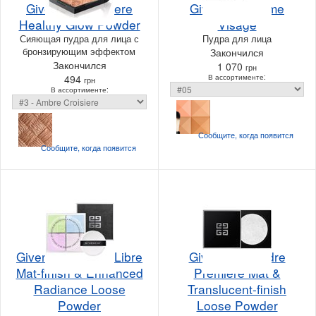
Givenchy Croisiere
Givenchy Prisme
Healthy Glow Powder
Visage
Сияющая пудра для лица с
Пудра для лица
бронзирующим эффектом
Закончился
Закончился
1 070
грн
494
В ассортименте:
грн
В ассортименте:
Сообщите, когда
появится
Сообщите, когда
появится
Givenchy Prisme Libre
Givenchy Poudre
Mat-finish & Enhanced
Premiere Mat &
Radiance Loose
Translucent-finish
Powder
Loose Powder