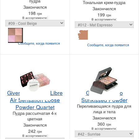
пудра
Тональная крем-пудра
Закончился
Закончился
198
грн
199
грн
В ассортименте:
В ассортименте:
Сообщите, когда
появится
Сообщите, когда
появится
Givenchy Prisme Libre
Givenchy Logo
Air Sensation Loose
Sunkissed Powder
Powder Quartet
Переливающаяся пудра для
лица и тела
Пудра рассыпчатая 4-х
Закончился
цветная
360
Закончился
грн
В ассортименте:
242
грн
В ассортименте: