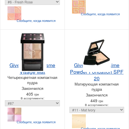
Сообщите, когда
появится
Сообщите, когда
появится
Givenchy Le Prisme
Givenchy Matissime
Visage Mat
Powder Fondation SPF
Четырехцветная компактная
20
пудра
Матирующая компактная
Закончился
пудра
405
грн
Закончился
В ассортименте:
449
грн
В ассортименте:
Сообщите, когда
появится
Сообщите, когда
появится