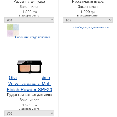
Рассыпчатая пудра
Рассыпчатая пудра
Закончился
Закончился
1 220
1 229
грн
грн
В ассортименте:
В ассортименте:
Сообщите, когда
появится
Сообщите, когда
появится
Givenchy Matissime
Velvet Absolute Matt
Finish Powder SPF20
Пудра компактная для лица
Закончился
1 289
грн
В ассортименте: