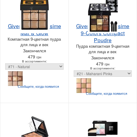
Givenchy Prismissime
Givenchy Prismissime
Mat & Glow
9-Colors Compact
Компактная 9-цветная пудра
Poudre
для лица и век
Пудра компактная 9-цветная
Закончился
для лица и век
479
грн
Закончился
В ассортименте:
479
грн
В ассортименте:
Сообщите, когда
появится
Сообщите, когда
появится