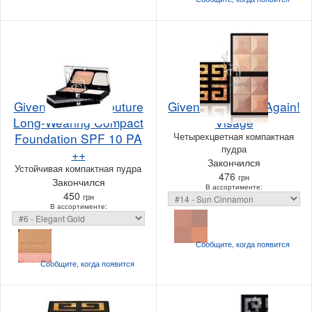
Givenchy Teint Couture
Givenchy Prisme Again!
Long-Wearing Compact
Visage
Foundation SPF 10 PA
Четырехцветная компактная
пудра
++
Закончился
Устойчивая компактная пудра
476
грн
Закончился
В ассортименте:
450
грн
В ассортименте:
Сообщите, когда
появится
Сообщите, когда
появится