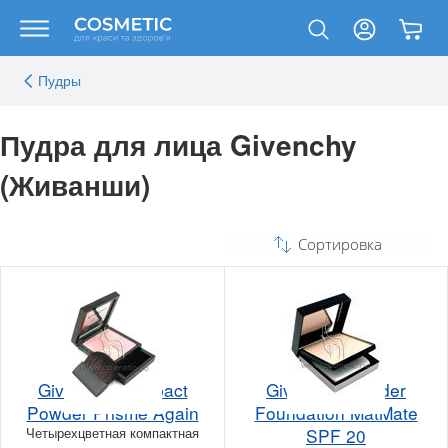
Пудры
Пудра для лица Givenchy
(Живанши)
Сортировка
Givenchy Compact
Givenchy Powder
Powder Prisme Again
Foundation MatMate
Четырехцветная компактная
SPF 20