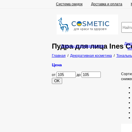
Система скидок
Доставка и оплата
Дек
Пудра для лица Ines C
Бренды и производители
ко
Главная
/
Декоративная косметика
/
Тональны
Цена
Сорти
от
до
сниже
OK