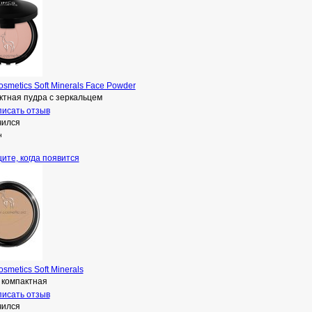
osmetics Soft Minerals Face Powder
ктная пудра с зеркальцем
исать отзыв
чился
н
ите, когда появится
osmetics Soft Minerals
 компактная
исать отзыв
чился