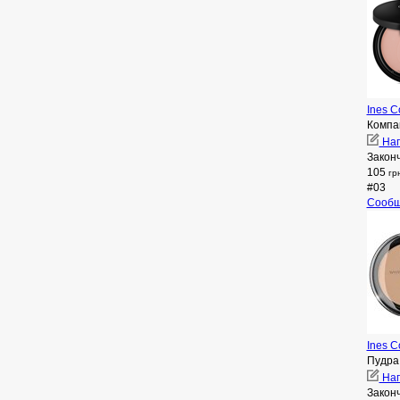
Ines C
Компа
Нап
Закон
105
гр
#03
Сообщ
Ines C
Пудра
Нап
Закон