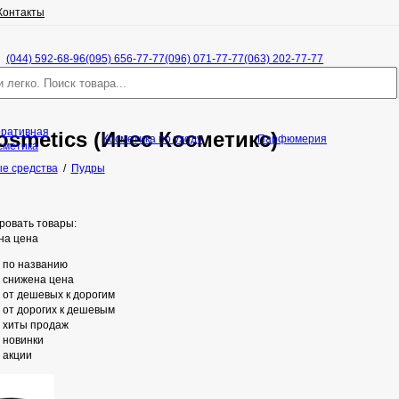
Контакты
(044) 592-68-96
(095) 656-77-77
(096) 071-77-77
(063) 202-77-77
оративная
osmetics (Инес Косметикс)
Косметика по уходу
Парфюмерия
сметика
е средства
/
Пудры
ровать товары:
на цена
по названию
снижена цена
от дешевых к дорогим
от дорогих к дешевым
хиты продаж
новинки
акции