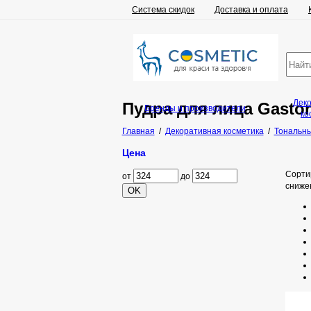
Система скидок
Доставка и оплата
Дек
Пудра для лица Gaston
Бренды и производители
ко
Главная
/
Декоративная косметика
/
Тональны
Цена
Сорти
от
до
сниже
OK