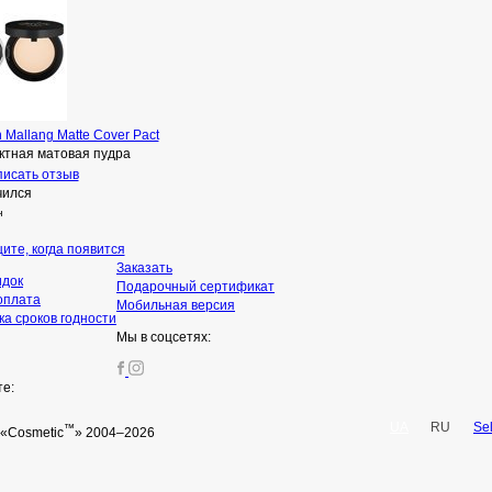
 Mallang Matte Cover Pact
ктная матовая пудра
исать отзыв
чился
н
ите, когда появится
Заказать
идок
Подарочный сертификат
оплата
Мобильная версия
а сроков годности
Мы в соцсетях:
те:
UA
RU
Se
™
«Cosmetic
» 2004–2026