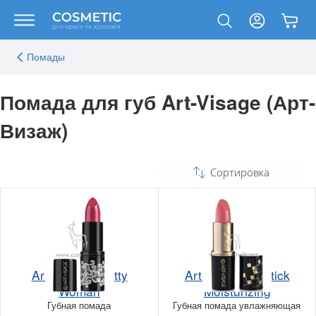
Помады
Помада для губ Art-Visage (Арт-
Визаж)
Сортировка
Art-Visage Pretty
Art-Visage Lipstick
Woman
Moisturizing
Губная помада
Губная помада увлажняющая