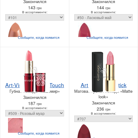
Закончился
Закончился
143
144
грн
грн
В ассортименте:
В ассортименте:
Сообщите, когда
появится
Сообщите, когда
появится
Art-Visage Velvet Touch
Art-Visage Lipstick
Губная помада «Кашемир»
Матовая губная помада «Matte
look»
Закончился
Закончился
187
грн
В ассортименте:
236
грн
В ассортименте:
Сообщите, когда
появится