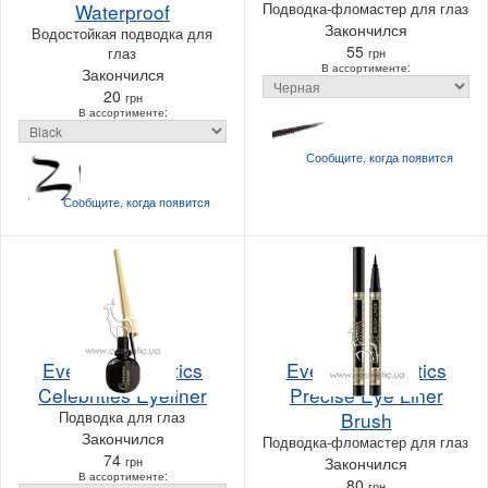
Waterproof
Подводка-фломастер для глаз
Закончился
Водостойкая подводка для
55
глаз
грн
В ассортименте:
Закончился
20
грн
В ассортименте:
Сообщите, когда
появится
Сообщите, когда
появится
Eveline Cosmetics
Eveline Cosmetics
Celebrities Eyeliner
Precise Eye Liner
Подводка для глаз
Brush
Закончился
Подводка-фломастер для глаз
74
грн
Закончился
В ассортименте:
80
грн