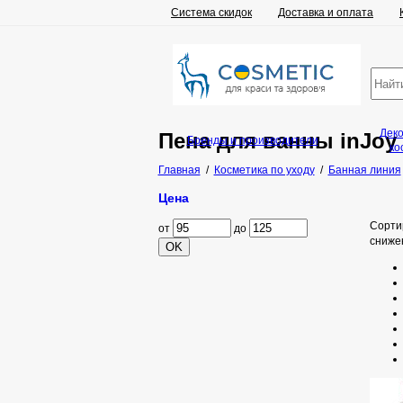
Система скидок
Доставка и оплата
Дек
Пена для ванны inJoy
Бренды и производители
ко
Главная
/
Косметика по уходу
/
Банная линия
Цена
Сорти
от
до
сниже
OK