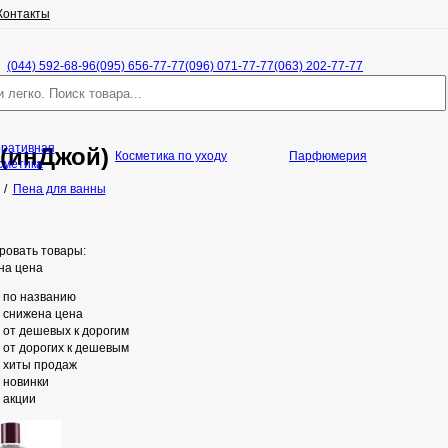
Контакты
(044) 592-68-96
(095) 656-77-77
(096) 071-77-77
(063) 202-77-77
оративная
 (инДжой)
Косметика по уходу
Парфюмерия
сметика
/
Пена для ванны
ровать товары:
на цена
по названию
снижена цена
от дешевых к дорогим
от дорогих к дешевым
хиты продаж
новинки
акции