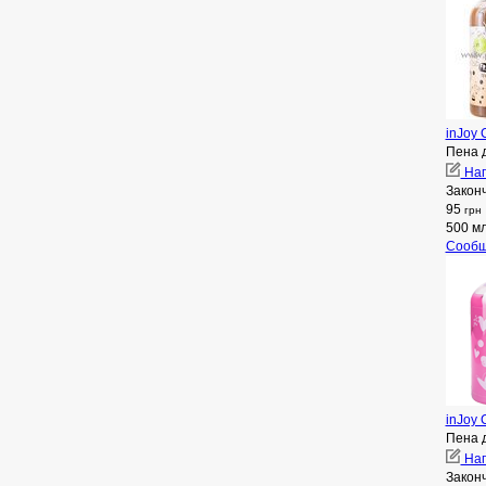
inJoy 
Пена 
Нап
Закон
95
грн
500 м
Сообщ
inJoy 
Пена 
Нап
Закон