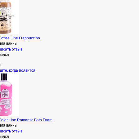
Coffee Line Frappuccino
для ванны
исать отзыв
чился
л
ите, когда появится
Color Line Romantic Bath Foam
для ванны
исать отзыв
чился