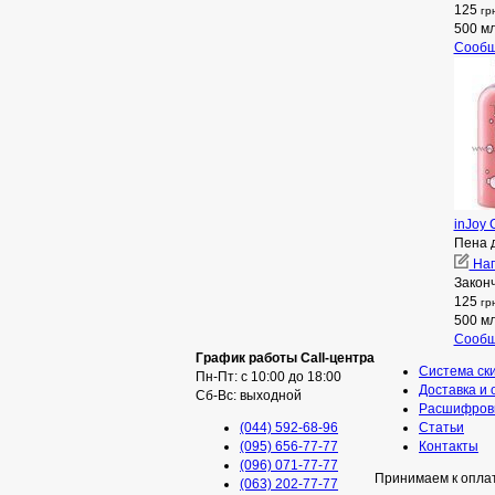
125
гр
500 м
Сообщ
inJoy 
Пена 
Нап
Закон
125
гр
500 м
Сообщ
График работы Call-центра
Система ск
Пн-Пт: с 10:00 до 18:00
Доставка и 
Сб-Вс: выходной
Расшифровк
(044) 592-68-96
Статьи
(095) 656-77-77
Контакты
(096) 071-77-77
Принимаем к опла
(063) 202-77-77