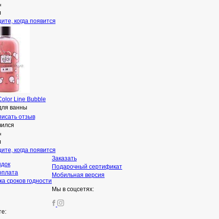
н
л
ите, когда появится
Color Line Bubble
для ванны
исать отзыв
чился
н
л
ите, когда появится
Заказать
идок
Подарочный сертификат
оплата
Мобильная версия
а сроков годности
Мы в соцсетях:
те: