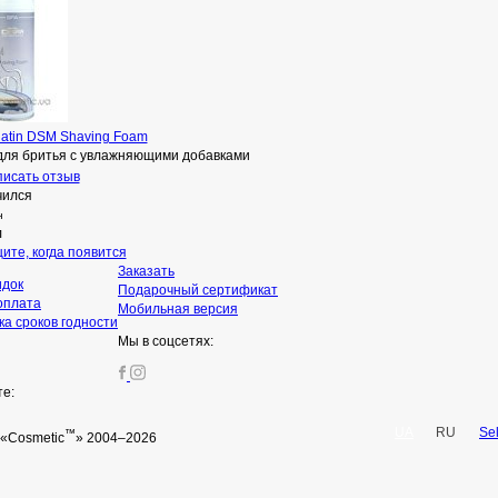
latin DSM Shaving Foam
для бритья с увлажняющими добавками
исать отзыв
чился
н
л
ите, когда появится
Заказать
идок
Подарочный сертификат
оплата
Мобильная версия
а сроков годности
Мы в соцсетях:
те:
UA
RU
Se
™
«Cosmetic
» 2004–2026