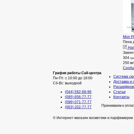
Mon P
Пена 
Нап
Закон
304
гр
250 м
Сообщ
График работы Call-центра
Система ск
Пн-Пт: с 10:00 до 18:00
Доставка и 
Сб-Вс: выходной
Расшифровк
(044) 592-68-96
Статьи
(095) 656-77-77
Контакты
(096) 071-77-77
Принимаем к опла
(063) 202-77-77
© Интернет-магазин косметики и парфюмерии 