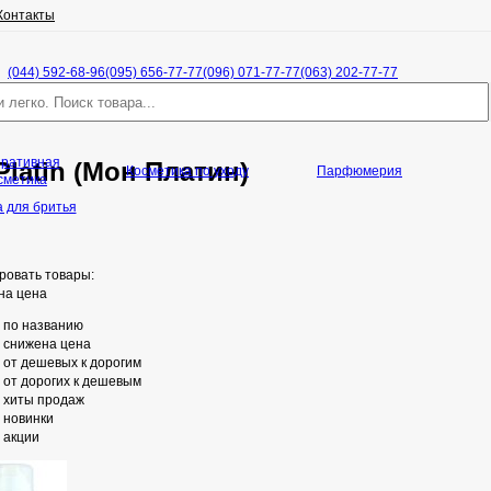
Контакты
(044) 592-68-96
(095) 656-77-77
(096) 071-77-77
(063) 202-77-77
оративная
latin (Мон Платин)
Косметика по уходу
Парфюмерия
сметика
 для бритья
ровать товары:
на цена
по названию
снижена цена
от дешевых к дорогим
от дорогих к дешевым
хиты продаж
новинки
акции