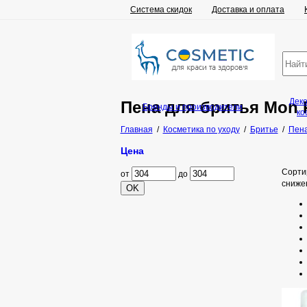
Система скидок
Доставка и оплата
Дек
Пена для бритья Mon P
Бренды и производители
ко
Главная
/
Косметика по уходу
/
Бритье
/
Пена
Цена
Сорти
от
до
сниже
OK