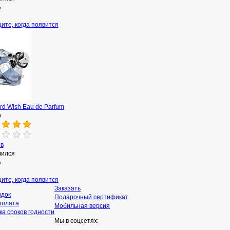
н
ите, когда появится
d Wish Eau de Parfum
р
ыв
чился
н
ите, когда появится
Заказать
идок
Подарочный сертификат
оплата
Мобильная версия
а сроков годности
Мы в соцсетях: