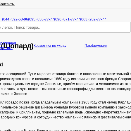
Контакты
(044) 592-68-96
(095) 656-77-77
(096) 071-77-77
(063) 202-77-77
оративная
(Шопард)
Косметика по уходу
Парфюмерия
сметика
d
о ассоциаций. Тут и мировая столица банков, и наполненные живительной 
роизводства часов и началась в 1860 году история известного бренда Chopar
 провинциальном городке Сонвилье, причём многие части механизмов изгота
илье часы, а чуть позже – высокоточные хронографы для местных железнодор
елился в Женеве.
л гораздо позже, когда владельцем компании в 1963 году стал немец Карл Ш
игинальное решение дизайнера Роналда Куровски вывело компанию в законод
 сапфиры и бриллианты, подобно капелькам воды, свободно «перетекали» в
родных конкурсов, а сотрудничество компании с Каннским фестивалем окон
ь, побывала в Индии. Впечатления от сказочного колорита, диковинных аром