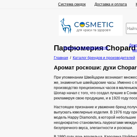
Система скидок
Доставка и оплата
Дек
Парфюмерия Chopard 
Бренды и производители
ко
Главная
/
Каталог брендов и производителей
Аромат роскоши: духи Chopar
При упоминании Швейцарии возникает множеств
же, знаменитые швейцарские часы. Именно с п
производство прецизионных часов в маленьком
Шопар начал с того, что создал лучшие в Сонв
рекламируя свою продукцию, и в 1920 году пос
Настоящее признание и уважение бренд получи
выпускать ювелирные изделия. В 1976 году ор
модель Happy Diamonds, в которой небольшие
неоднократно становились лауреатами междуна
безупречного вкуса, элегантности и роскоши.
В 1990 году дочь владельца, Каролина Шойфел