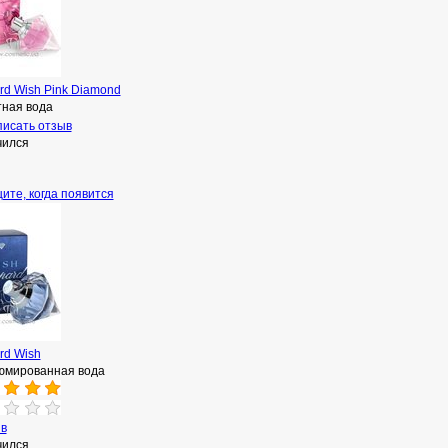
rd Wish Pink Diamond
тная вода
исать отзыв
чился
ите, когда появится
rd Wish
мированная вода
ыв
чился