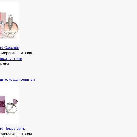
rd Cascade
мированная вода
исать отзыв
чился
ите, когда появится
d Happy Spirit
мированная вода