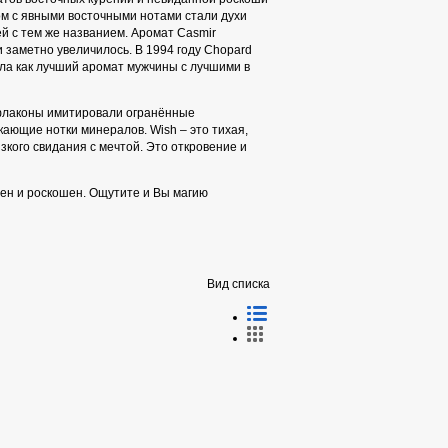
ом с явными восточными нотами стали духи
й с тем же названием. Аромат Casmir
 заметно увеличилось. В 1994 году Chopard
ла как лучший аромат мужчины с лучшими в
 флаконы имитировали огранённые
ающие нотки минералов. Wish – это тихая,
зкого свидания с мечтой. Это откровение и
ен и роскошен. Ощутите и Вы магию
Вид списка