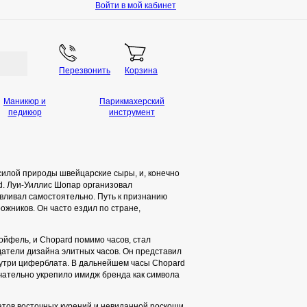
Войти в мой кабинет
Перезвонить
Корзина
Маникюр и
Парикмахерский
педикюр
инструмент
силой природы швейцарские сыры, и, конечно
d. Луи-Уиллис Шопар организовал
вливал самостоятельно. Путь к признанию
ожников. Он часто ездил по стране,
ойфель, и Chopard помимо часов, стал
атели дизайна элитных часов. Он представил
нутри циферблата. В дальнейшем часы Chopard
чательно укрепило имидж бренда как символа
атов восточных курений и невиданной роскоши