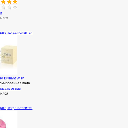
ыв
чился
ите, когда появится
d Brilliant Wish
мированная вода
исать отзыв
чился
ите, когда появится