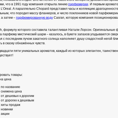
ми, что в 1991 году компания открыла линию
парфюмерии
. И первым аромат
 L’Oreal. А параллельно Chopard представил часы и коллекцию драгоценносте
ьным, что породил массу фланкеров, и число поклонников новой парфюмерии
 а затем –
парфюмированную воду
Casran, которую компания позиционирова
h, формулу которого составила талантливая Натали Лорсон. Оригинальные
а парфюму мистический шарм – казалось, в букете запахов угадываются сверк
я с последним лучом закатного солнца наполняет душу сладостной негой бли
 в сказку обнажённых чувств.
адцати пяти уникальных ароматов, каждый из которых элегантен, таинствен
ествует!
ровать товары:
на цена
по названию
снижена цена
от дешевых к дорогим
от дорогих к дешевым
хиты продаж
новинки
акции