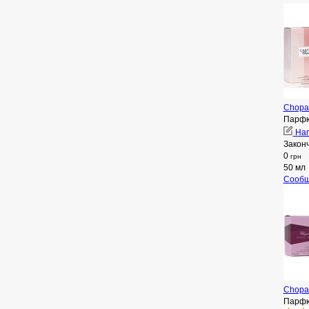
Chopa
Парфю
Нап
Закон
0
грн
50 мл
Сообщ
Chopar
Парфю