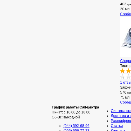
403
гр
30 мл
Сообщ
Chopar
Тесте
1 отз
Закон
576
гр
75 мл
Сообщ
График работы Call-центра
Система ск
Пн-Пт: с 10:00 до 18:00
Доставка и 
Сб-Вс: выходной
Расшифровк
(044) 592-68-96
Статьи
(095) 656-77-77
Контакты