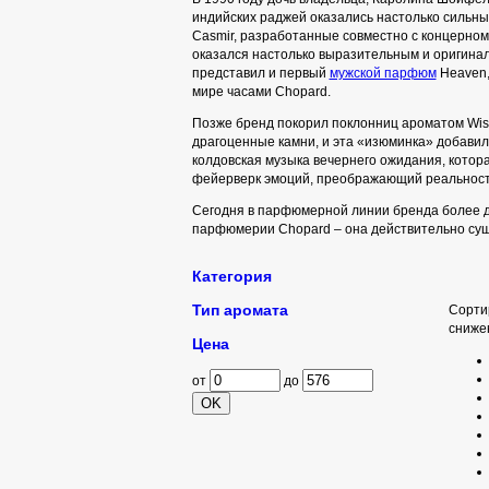
индийских раджей оказались настолько сильны
Casmir, разработанные совместно с концерном
оказался настолько выразительным и оригинал
представил и первый
мужской парфюм
Heaven,
мире часами Chopard.
Позже бренд покорил поклонниц ароматом Wis
драгоценные камни, и эта «изюминка» добавил
колдовская музыка вечернего ожидания, котора
фейерверк эмоций, преображающий реальность
Сегодня в парфюмерной линии бренда более дв
парфюмерии Chopard – она действительно сущ
Категория
Тип аромата
Сорти
сниже
Цена
от
до
OK