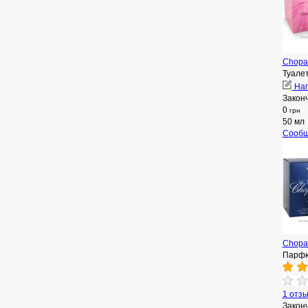
Chopa
Туале
Нап
Закон
0
грн
50 мл
Сообщ
Chopa
Парфю
1 отз
Закон