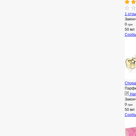
1 отз
Закон
0
грн
50 мл
Сообщ
Chopar
Парфю
Нап
Закон
0
грн
50 мл
Сообщ