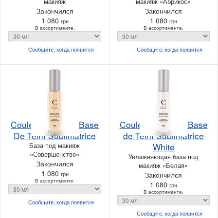
макияж
макияж «Абрикос»
Закончился
Закончился
1 080
1 080
грн
грн
В ассортименте:
В ассортименте:
Сообщите, когда
появится
Сообщите, когда
появится
Couleur Caramel Base
Couleur Caramel Base
De Teint Sublimatrice
de Teint Sublimatrice
База под макияж
White
«Совершенство»
Увлажняющая база под
Закончился
макияж «Белая»
1 080
грн
Закончился
В ассортименте:
1 080
грн
В ассортименте:
Сообщите, когда
появится
Сообщите, когда
появится