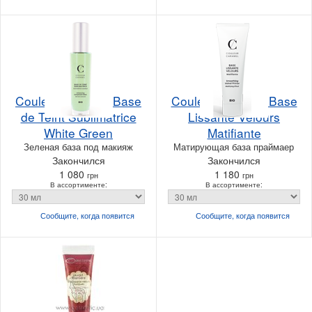
Couleur Caramel Base
Couleur Caramel Base
de Teint Sublimatrice
Lissante Velours
White Green
Matifiante
Зеленая база под макияж
Матирующая база праймаер
Закончился
Закончился
1 080
1 180
грн
грн
В ассортименте:
В ассортименте:
Сообщите, когда
появится
Сообщите, когда
появится