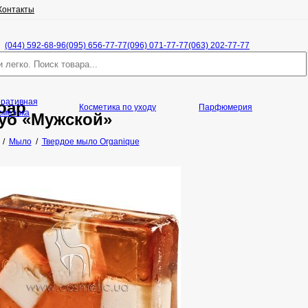
Контакты
(044) 592-68-96
(095) 656-77-77
(096) 071-77-77
(063) 202-77-77
оративная
oap
Косметика по уходу
Парфюмерия
сметика
уб «Мужской»
/
Мыло
/
Твердое мыло Organique