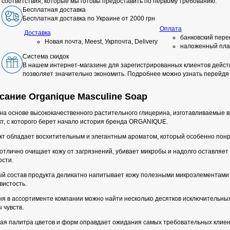
соответствия, которые мы готовы предоставить по первому требованию.
Бесплатная доставка
Бесплатная доставка по Украине от 2000 грн
Оплата
Доставка
банковский пере
Новая почта, Meest, Укрпочта, Delivery
наложенный пла
Система скидок
В нашем интернет-магазине для зарегистрированных клиентов действ
позволяет значительно экономить. Подробнее можно узнать перейдя
сание Organique Masculine Soap
на основе высококачественного растительного глицерина, изготавливаемые 
кт, с которого берет начало история бренда ORGANIQUE.
кт обладает восхитительным и элегантным ароматом, который особенно понр
отлично очищает кожу от загрязнений, убивает микробы и надолго оставляе
ости.
й состав продукта деликатно напитывает кожу полезными микроэлементами и
вистость.
ня в ассортименте компании можно найти несколько десятков исключительны
 чувств.
ая палитра цветов и форм оправдает ожидания самых требовательных клиен