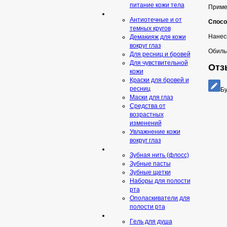
питание кожи тела
Приме
Антиотечные и от
Спосо
темных кругов
Нанеси
Демакияж для кожи
вокруг глаз
Обиль
Для ресниц и бровей
Для чувствительной
Отз
кожи
Краски для бровей и
ресниц
Бу
Маски для глаз
Средства от
возрастных
изменений
Увлажнение кожи
вокруг глаз
Зубная нить (флосс)
Зубные пасты
Зубные щетки
Наборы для полости
рта
Ополаскиватели для
полости рта
Гeль для душа