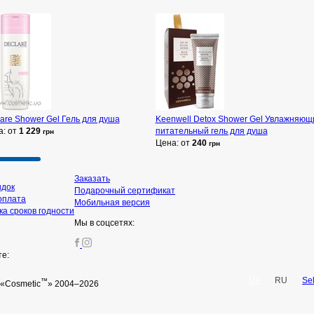
are Shower Gel Гель для душа
Keenwell Detox Shower Gel Увлажняющ
а: от
1 229
питательный гель для душа
грн
Цена: от
240
грн
Заказать
идок
Подарочный сертификат
оплата
Мобильная версия
а сроков годности
Мы в соцсетях:
те:
UA
RU
Se
™
«Cosmetic
» 2004–2026