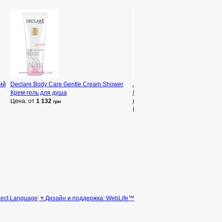
ий
Declare Body Care Gentle Cream Shower
Juvena Body Care Daily Recreat
Крем-гель для душа
Refreshing Shower Gel Гель дл
Цена: от
1 132
восстанавливающий
грн
Цена: от
1 121
грн
Дизайн и поддержка: WebLife™
lect Language
▼