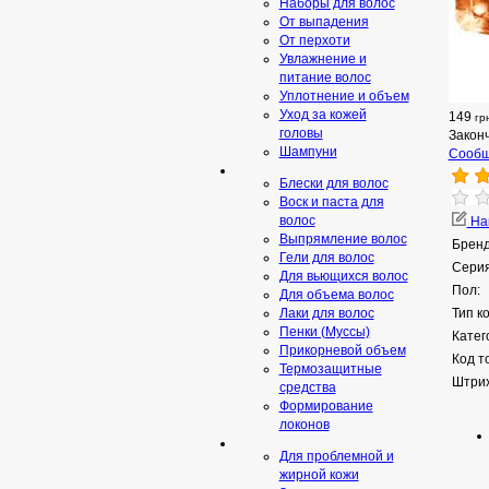
Наборы для волос
От выпадения
От перхоти
Увлажнение и
питание волос
Уплотнение и объем
Уход за кожей
149
гр
головы
Закон
Шампуни
Сообщ
Блески для волос
Воск и паста для
волос
Нап
Выпрямление волос
Бренд
Гели для волос
Серия
Для вьющихся волос
Пол:
Для объема волос
Лаки для волос
Тип к
Пенки (Муссы)
Катег
Прикорневой объем
Код т
Термозащитные
Штрих
средства
Формирование
локонов
Для проблемной и
жирной кожи