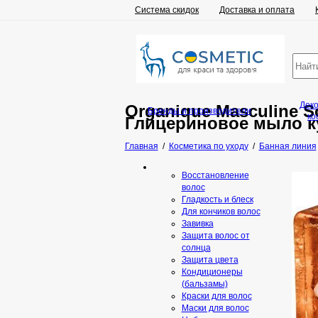
Система скидок
Доставка и оплата
Дек
Organique Masculine S
Бренды и производители
ко
Глицериновое мыло к
Главная
/
Косметика по уходу
/
Банная линия
Восстановление
волос
Гладкость и блеск
Для кончиков волос
Завивка
Защита волос от
солнца
Защита цвета
Кондиционеры
(бальзамы)
Краски для волос
Маски для волос