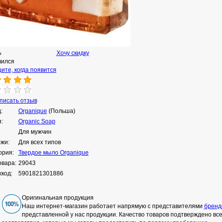
Хочу скидку
н
чился
ите, когда появится
исать отзыв
:
Organique
(Польша)
:
Organic Soap
Для мужчин
ожи:
Для всех типов
ория:
Твердое мыло Organique
овара:
29043
код:
5901821301886
Оригинальная продукция
Наш интернет-магазин работает напрямую с представителями
бренд
представленной у нас продукции. Качество товаров подтверждено в