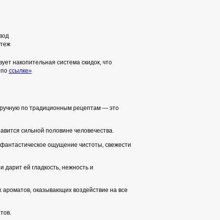
вод
теж
ует накопительная система скидок, что
 по
ссылке»
вручную по традиционным рецептам — это
авится сильной половине человечества.
т фантастическое ощущение чистоты, свежести
 дарит ей гладкость, нежность и
х ароматов, оказывающих воздействие на все
тов.