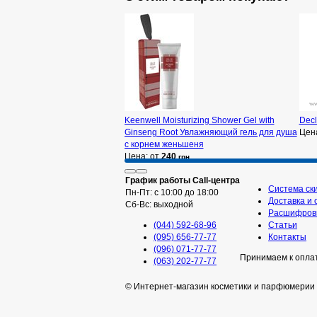
Keenwell Moisturizing Shower Gel with
Decl
Ginseng Root Увлажняющий гель для душа
Цен
с корнем женьшеня
Цена: от
240
грн
График работы Call-центра
Система ск
Пн-Пт: с 10:00 до 18:00
Доставка и 
Сб-Вс: выходной
Расшифровк
(044) 592-68-96
Статьи
(095) 656-77-77
Контакты
(096) 071-77-77
Принимаем к опла
(063) 202-77-77
© Интернет-магазин косметики и парфюмерии 