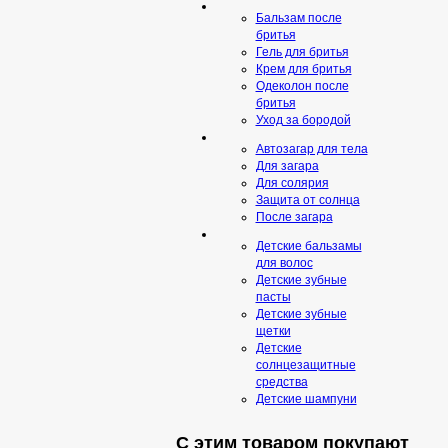
Бальзам после
бритья
Гель для бритья
Крем для бритья
Одеколон после
бритья
Уход за бородой
Автозагар для тела
Для загара
Для солярия
Защита от солнца
После загара
Детские бальзамы
для волос
Детские зубные
пасты
Детские зубные
щетки
Детские
солнцезащитные
средства
Детские шампуни
С этим товаром покупают