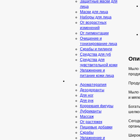
Защитные маски для
лица
Маски для лица
Наборы для лица
От возрастных
изменений
От пигментации
Очищение и
тонизирование лица
Скрабы и пилинги
Средcтва для губ
Опи
Средства для
чувствительной кожи
Мыло 
Увлажнение и
проду
питание кожи лица
Проду
Ароматерапия
Дезодоранты
Мыло 
Для ног
и мягк
Для рук
Коррекция фигуры
Богаты
Лубриканты
шелко
Массаж
Сегод
От растяжек
органы
Пищевые добавки
Скрaбы
Широк
Увлажнение и