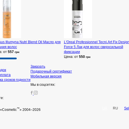
us Illumyna Nutri Blend Oil Масло для
L'Oreal Professionnel Tecni.Art Fix Desig
ания волос
Force 5 Лак для волос сверхсильной
а: от
557
фиксации
грн
Цена: от
550
грн
Заказать
идок
Подарочный сертификат
оплата
Мобильная версия
а сроков годности
Мы в соцсетях:
те:
UA
RU
Se
™
«Cosmetic
» 2004–2026