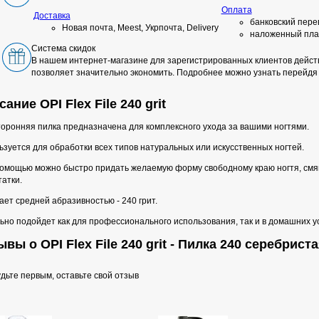
Оплата
Доставка
банковский пере
Новая почта, Meest, Укрпочта, Delivery
наложенный пла
Система скидок
В нашем интернет-магазине для зарегистрированных клиентов действ
позволяет значительно экономить. Подробнее можно узнать перейдя
ание OPI Flex File 240 grit
торонняя пилка предназначена для комплексного ухода за вашими ногтями.
зуется для обработки всех типов натуральных или искусственных ногтей.
помощью можно быстро придать желаемую форму свободному краю ногтя, смягч
атки.
ет средней абразивностью - 240 грит.
но подойдет как для профессионального использования, так и в домашних у
вы о OPI Flex File 240 grit - Пилка 240 серебрист
дьте первым, оставьте свой отзыв