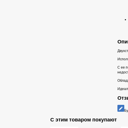
Опис
Двухс
Исполь
С ее 
недост
Облада
Идеаль
Отзы
Бу
С этим товаром покупают