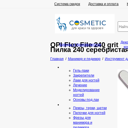
Система скидок
Доставка и оплата
Дек
OPI Flex File 240 grit
Бренды и производители
ко
Пилка 240 серебриста
Главная
/
Маникюр и педикюр
/
Инcтрумент д
Гель-лаки
Закрепители
Лаки для ногтей
Лечение
Моделирование
ногтей
Основы под лак
Пемзы, терки, щетки
Пилочки для ногтей
Фрезы для
маникюра и
педикюра