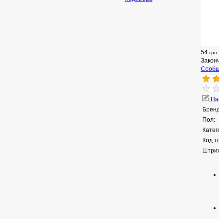
54
грн
Закон
Сообщ
Нап
Бренд
Пол:
Катег
Код т
Штрих