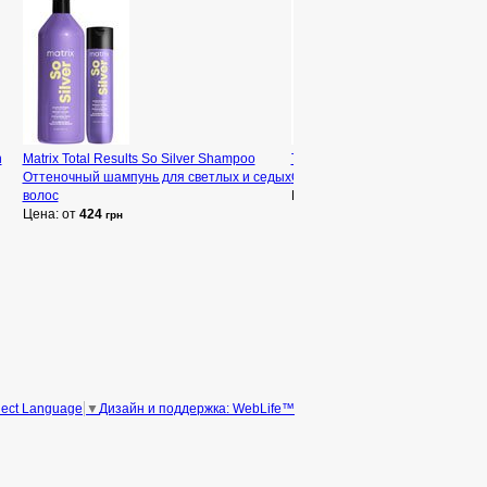
n
Matrix Total Results So Silver Shampoo
Theramed Fluorid-Zahncreme Na
Оттеночный шампунь для светлых и седых
Отбеливающая зубная паста
волос
Цена: от
166
грн
Цена: от
424
грн
Дизайн и поддержка: WebLife™
lect Language
▼