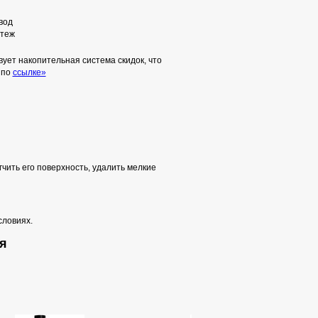
вод
теж
ует накопительная система скидок, что
 по
ссылке»
ить его поверхность, удалить мелкие
словиях.
ая