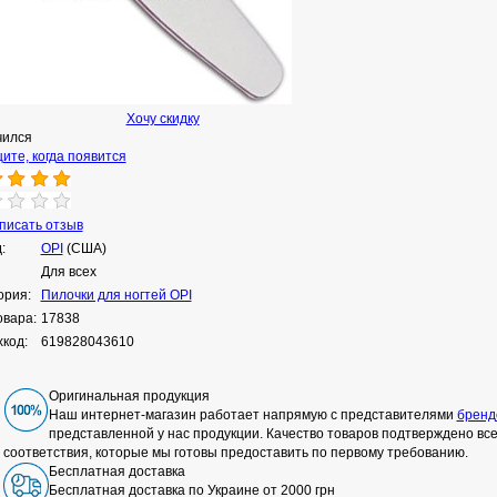
Хочу скидку
чился
ите, когда появится
исать отзыв
:
OPI
(США)
Для всех
ория:
Пилочки для ногтей OPI
овара:
17838
код:
619828043610
Оригинальная продукция
Наш интернет-магазин работает напрямую с представителями
бренд
представленной у нас продукции. Качество товаров подтверждено в
соответствия, которые мы готовы предоставить по первому требованию.
Бесплатная доставка
Бесплатная доставка по Украине от 2000 грн