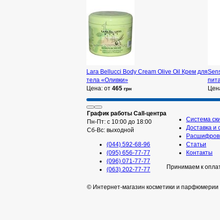
Lara Bellucci Body Cream Olive Oil Крем для
Sens
тела «Оливки»
пит
Цена: от
465
Цен
грн
График работы Call-центра
Система ск
Пн-Пт: с 10:00 до 18:00
Доставка и 
Сб-Вс: выходной
Расшифровк
(044) 592-68-96
Статьи
(095) 656-77-77
Контакты
(096) 071-77-77
Принимаем к опла
(063) 202-77-77
© Интернет-магазин косметики и парфюмерии 