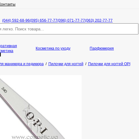
Контакты
(044) 592-68-96
(095) 656-77-77
(096) 071-77-77
(063) 202-77-77
оративная
Косметика по уходу
Парфюмерия
сметика
я
ля маникюра и педикюра
/
Пилочки для ногтей
/
Пилочки для ногтей OPI