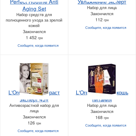
Perfect Routine Anti
Увлажнение эксперт
Aging Set
Набор для лица
Закончился
Набор средств для
112
полноценного ухода за зрелой
грн
кожей
Сообщите, когда
появится
Закончился
1 452
грн
Сообщите, когда
появится
L'Oreal Paris Возраст
L'Oreal Paris Роскошь
эксперт 45+
питания
Антивозрастной набор для
Набор для лица
лица
Закончился
Закончился
168
грн
126
грн
Сообщите, когда
появится
Сообщите, когда
появится