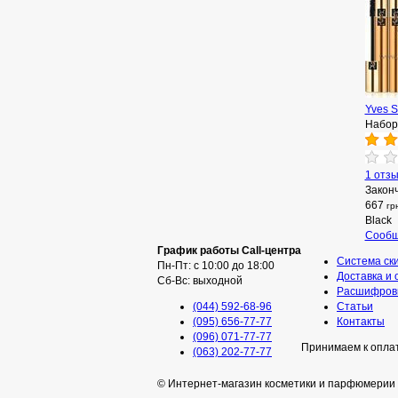
Yves S
Набор
1 отз
Закон
667
гр
Black
Сообщ
График работы Call-центра
Система ск
Пн-Пт: с 10:00 до 18:00
Доставка и 
Сб-Вс: выходной
Расшифровк
(044) 592-68-96
Статьи
(095) 656-77-77
Контакты
(096) 071-77-77
Принимаем к опла
(063) 202-77-77
© Интернет-магазин косметики и парфюмерии 