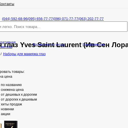
Контакты
(044) 592-68-96
(095) 656-77-77
(096) 071-77-77
(063) 202-77-77
оративная
глаз Yves Saint Laurent (Ив Сен Лор
Косметика по уходу
Парфюмерия
сметика
/
Наборы для макияжа глаз
ровать товары:
на цена
по названию
снижена цена
от дешевых к дорогим
от дорогих к дешевым
хиты продаж
новинки
акции