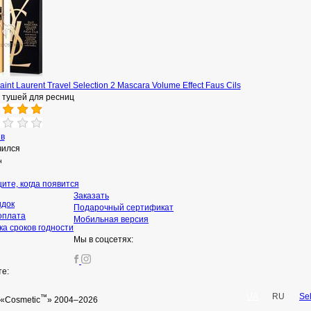
aint Laurent Travel Selection 2 Mascara Volume Effect Faus Cils
 тушей для ресниц
ыв
чился
н
ите, когда появится
Заказать
идок
Подарочный сертификат
оплата
Мобильная версия
а сроков годности
Мы в соцсетях:
те:
UA
RU
Se
™
«Cosmetic
» 2004–2026