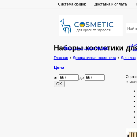
Система скидок
Доставка и оплата
Дек
Наборы косметики для 
Бренды и производители
ко
Главная
/
Декоративная косметика
/
Для глаз
Цена
Сорти
от
до
сниже
OK