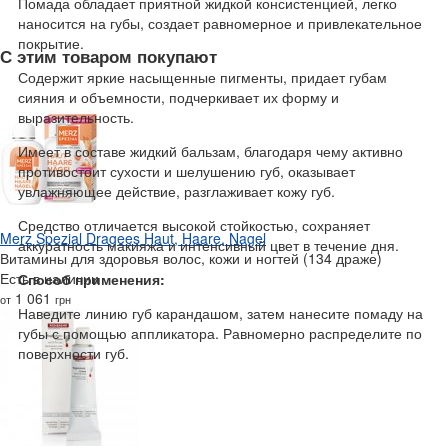
Помада обладает приятной жидкой консистенцией, легко
наносится на губы, создает равномерное и привлекательное
покрытие.
С этим товаром покупают
Содержит яркие насыщенные пигменты, придает губам
сияния и объемности, подчеркивает их форму и
выразительность.
Имеет в составе жидкий бальзам, благодаря чему активно
противостоит сухости и шелушению губ, оказывает
увлажняющее действие, разглаживает кожу губ.
Средство отличается высокой стойкостью, сохраняет
Merz Spezial Dragees Haut, Haare, Nagel
аккуратность макияжа и интенсивный цвет в течение дня.
Витамины для здоровья волос, кожи и ногтей (134 драже)
Есть в наличии
Способ применения:
1 061
от
грн
Наведите линию губ карандашом, затем нанесите помаду на
губы с помощью аппликатора. Равномерно распределите по
поверхности губ.