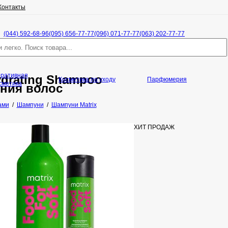
Контакты
(044) 592-68-96
(095) 656-77-77
(096) 071-77-77
(063) 202-77-77
оративная
Hydrating Shampoo
Косметика по уходу
Парфюмерия
сметика
ния волос
ами
/
Шампуни
/
Шампуни Matrix
ХИТ ПРОДАЖ