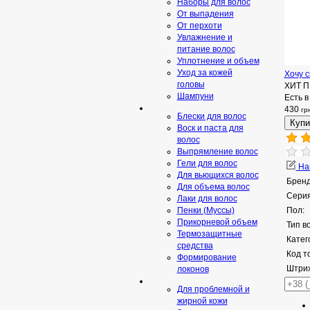
Наборы для волос
От выпадения
От перхоти
Увлажнение и
питание волос
Уплотнение и объем
Уход за кожей
Хочу с
головы
ХИТ 
Шампуни
Есть в
430
гр
Блески для волос
Воск и паста для
волос
Выпрямление волос
Гели для волос
Нап
Для вьющихся волос
Бренд
Для объема волос
Серия
Лаки для волос
Пенки (Муссы)
Пол:
Прикорневой объем
Тип в
Термозащитные
Катег
средства
Код т
Формирование
Штрих
локонов
Для проблемной и
жирной кожи