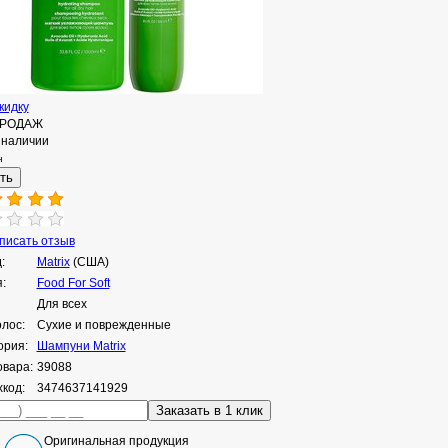
кидку
ПРОДАЖ
 наличии
н
исать отзыв
:
Matrix
(США)
:
Food For Soft
Для всех
олос:
Сухие и поврежденные
ория:
Шампуни Matrix
овара:
39088
код:
3474637141929
Оригинальная продукция