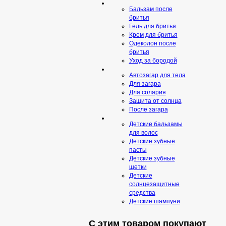
Бальзам после
бритья
Гель для бритья
Крем для бритья
Одеколон после
бритья
Уход за бородой
Автозагар для тела
Для загара
Для солярия
Защита от солнца
После загара
Детские бальзамы
для волос
Детские зубные
пасты
Детские зубные
щетки
Детские
солнцезащитные
средства
Детские шампуни
С этим товаром покупают