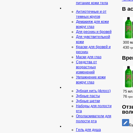
питание кожи тела
В а
Антиотечные и от
темных кругов
Демакияж для кожи
вокруг глаз
Для ресниц и бровей
Для чувствительной
кожи
300 м
Краски для бровей и
430
г
ресниц
Вре
Маски для глаз
Средства от
возрастных
изменений
Увлажнение кожи
вокруг глаз
Зубная нить (флосс)
75 мл
Зубные пасты
76
грн
Зубные щетки
Отз
Наборы для полости
вол
рта
Ополаскиватели для
полости рта
Бу
Гeль для душа