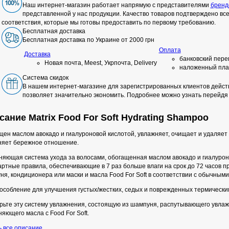
Наш интернет-магазин работает напрямую с представителями
бренд
представленной у нас продукции. Качество товаров подтверждено в
соответствия, которые мы готовы предоставить по первому требованию.
Бесплатная доставка
Бесплатная доставка по Украине от 2000 грн
Оплата
Доставка
банковский пере
Новая почта, Meest, Укрпочта, Delivery
наложенный пла
Система скидок
В нашем интернет-магазине для зарегистрированных клиентов действ
позволяет значительно экономить. Подробнее можно узнать перейдя
сание Matrix Food For Soft Hydrating Shampoo
ен маслом авокадо и гиалуроновой кислотой, увлажняет, очищает и удаляет
няет бережное отношение.
няющая система ухода за волосами, обогащенная маслом авокадо и гиалуроно
ртные правила, обеспечивающие в 7 раз больше влаги на срок до 72 часов п
я, кондиционера или маски и масла Food For Soft в соответствии с обычным
особление для улучшения густых/жестких, седых и поврежденных термически
рьте эту систему увлажнения, состоящую из шампуня, распутывающего увл
яющего масла с Food For Soft.
ь все описание