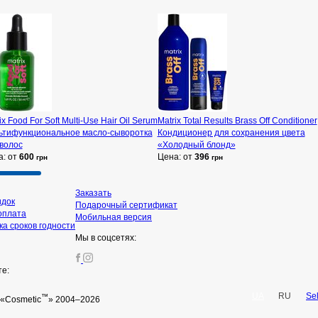
ix Food For Soft Multi-Use Hair Oil Serum
Matrix Total Results Brass Off Conditioner
ьтифункциональное масло-сыворотка
Кондиционер для сохранения цвета
волос
«Холодный блонд»
а: от
600
Цена: от
396
грн
грн
Заказать
идок
Подарочный сертификат
оплата
Мобильная версия
а сроков годности
Мы в соцсетях:
те:
UA
RU
Se
™
«Cosmetic
» 2004–2026