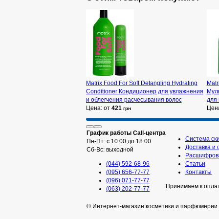
Matrix Food For Soft Detangling Hydrating
Matr
Conditioner Кондиционер для увлажнения
Мул
и облегчения расчесывания волос
для 
Цена: от
421
Цен
грн
График работы Call-центра
Система ск
Пн-Пт: с 10:00 до 18:00
Доставка и 
Сб-Вс: выходной
Расшифровк
(044) 592-68-96
Статьи
(095) 656-77-77
Контакты
(096) 071-77-77
Принимаем к опла
(063) 202-77-77
© Интернет-магазин косметики и парфюмерии 