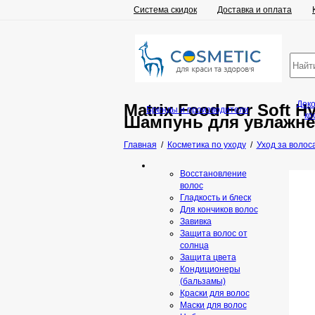
Система скидок
Доставка и оплата
Дек
Matrix Food For Soft 
Бренды и производители
ко
Шампунь для увлажне
Главная
/
Косметика по уходу
/
Уход за волос
Восстановление
волос
Гладкость и блеск
Для кончиков волос
Завивка
Защита волос от
солнца
Защита цвета
Кондиционеры
(бальзамы)
Краски для волос
Маски для волос