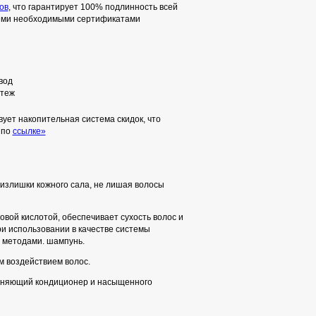
ов
, что гарантирует 100% подлинность всей
семи необходимыми сертификатами
вод
теж
ует накопительная система скидок, что
 по
ссылке»
 излишки кожного сала, не лишая волосы
вой кислотой, обеспечивает сухость волос и
ри использовании в качестве системы
и методами. шампунь.
м воздействием волос.
ажняющий кондиционер и насыщенного