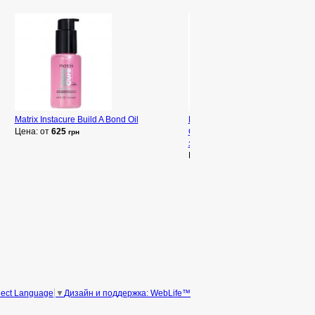
Matrix Instacure Build A Bond Oil
Matrix SoColor Pre-Bonded Extr
Цена: от
625
Стойкая крем-краска для воло
грн
закрашивания седины»
Цена: от
339
грн
Дизайн и поддержка: WebLife™
lect Language
▼