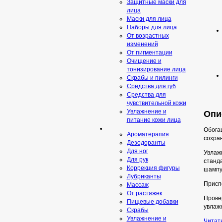
Защитные маски для
лица
Маски для лица
Наборы для лица
От возрастных
изменений
От пигментации
Очищение и
тонизирование лица
Скрабы и пилинги
Средcтва для губ
Средства для
чувствительной кожи
Увлажнение и
Опи
питание кожи лица
Обогащ
Ароматерапия
сохра
Дезодоранты
Для ног
Увлаж
Для рук
станда
Коррекция фигуры
шампун
Лубриканты
Присп
Массаж
От растяжек
Прове
Пищевые добавки
увлажн
Скрaбы
Увлажнение и
Читат