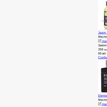
Jason 
Масло
Нап
Закон
358
гр
60 мл
Сообщ
Elemis
Масло
Нап