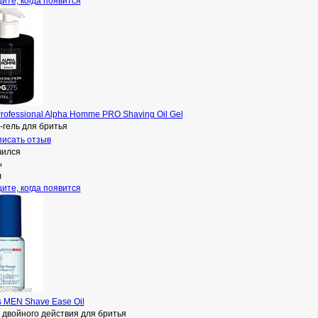
ите, когда появится
Professional Alpha Homme PRO Shaving Oil Gel
-гель для бритья
исать отзыв
чился
н
л
ите, когда появится
s MEN Shave Ease Oil
 двойного действия для бритья