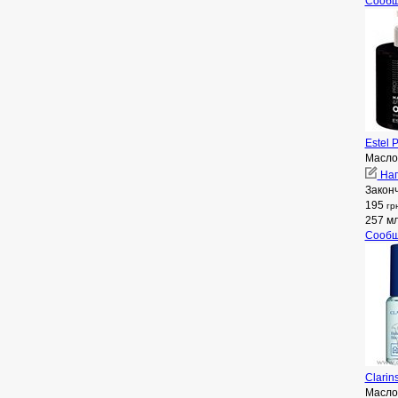
Сообщ
Estel 
Масло
Нап
Закон
195
гр
257 м
Сообщ
Clarin
Масло