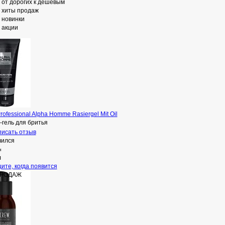
от дорогих к дешевым
хиты продаж
новинки
акции
Professional Alpha Homme Rasiergel Mit Oil
-гель для бритья
исать отзыв
чился
н
л
ите, когда появится
ПРОДАЖ