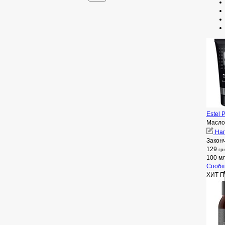
Estel 
Масло
Нап
Закон
129
гр
100 м
Сообщ
ХИТ 