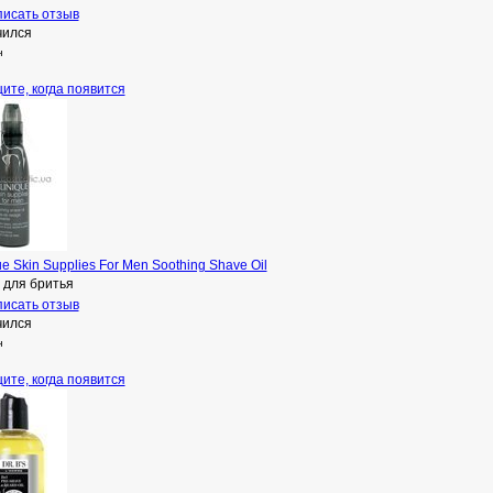
исать отзыв
чился
н
ите, когда появится
ue Skin Supplies For Men Soothing Shave Oil
 для бритья
исать отзыв
чился
н
ите, когда появится