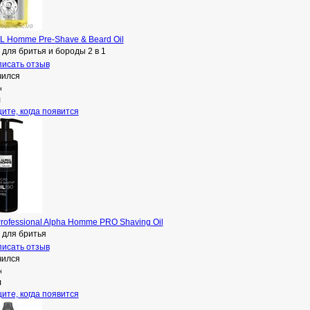
 L Homme Pre-Shave & Beard Oil
для бритья и бороды 2 в 1
исать отзыв
чился
н
л
ите, когда появится
Professional Alpha Homme PRO Shaving Oil
 для бритья
исать отзыв
чился
н
л
ите, когда появится