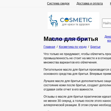
Система скидок
Доставка и оплата
Дек
Масло для бритья
Бренды и производители
ко
Главная
/
Косметика по уходу
/
Бритье
Что только не придумают, чтобы облегчить пр
промышленность не стоит на месте и в отноше
множества вариантов его облегчения.
Питательное масло для бритья производится о
основного средства для бритья. Впервые приме
Лучшее масло для бритья дополнительно защищ
состояние кожи после бритья, создает дополни
отдавая себе отчет в его важности.
Отзывы о масле для бритья практически идеал
не менее 30 секунд, а только после этого нано
аллергической реакции. В этом случае необход