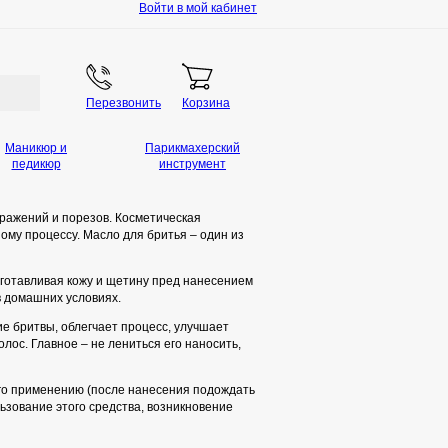
Войти в мой кабинет
Перезвонить
Корзина
Маникюр и
Парикмахерский
педикюр
инструмент
дражений и порезов. Косметическая
ому процессу. Масло для бритья – один из
дготавливая кожу и щетину пред нанесением
в домашних условиях.
е бритвы, облегчает процесс, улучшает
лос. Главное – не лениться его наносить,
его применению (после нанесения подождать
льзование этого средства, возникновение