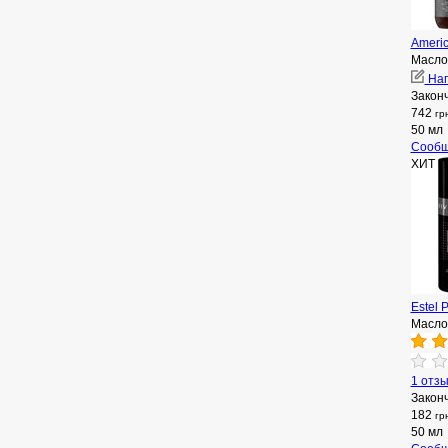
Americ
Масло
Нап
Закон
742
гр
50 мл
Сообщ
ХИТ 
Estel 
Масло
1 отз
Закон
182
гр
50 мл