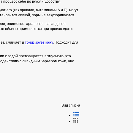
процесс себе по вкусу и удобству.
т его (как правило, витаминами А и Е), могут
становится липкой, поры не закупориваются.
ое, оливковое, аргановое, лавандовое,
орые обычно применяются при производстве
ет, смягчает и
тонизирует кожу
. Подходит для
и с водой превращается в эмульсию, что
имодействию с липидным барьером кожи, оно
Вид списка