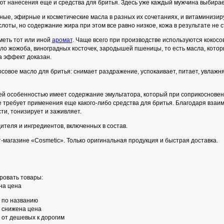
т нанесения еще и средства для бритья. Здесь уже каждый мужчина выбирает 
ые, эфирные и косметические масла в разных их сочетаниях, и витаминизирую
лоты, но содержание жира при этом все равно низкое, кожа в результате не 
меть тот или иной
аромат
. Чаще всего при производстве используются кокосов
ло жожоба, виноградных косточек, зародышей пшеницы, то есть масла, кот
а эффект доказан.
осовое масло для бритья: снимает раздражение, успокаивает, питает, увлажня
й особенностью имеет содержание эмульгатора, который при соприкосновени
не требует применения еще какого-либо средства для бритья. Благодаря вза
и, тонизирует и заживляет.
ителя и ингредиентов, включенных в состав.
-магазине «Cosmetic». Только оригинальная продукция и быстрая доставка.
ровать товары:
на цена
по названию
снижена цена
от дешевых к дорогим