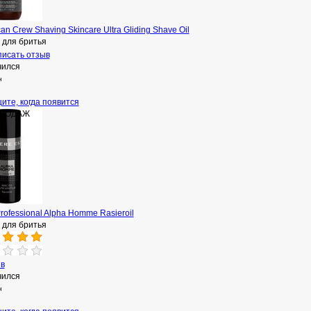
an Crew Shaving Skincare Ultra Gliding Shave Oil
 для бритья
исать отзыв
чился
н
ите, когда появится
ПРОДАЖ
Professional Alpha Homme Rasieroil
 для бритья
ыв
чился
н