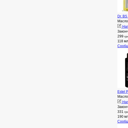
Dr. BS
Масло 
Нап
Закон
299
гр
118 м
Сообщ
Estel 
Масло
Нап
Закон
331
гр
190 м
Сообщ