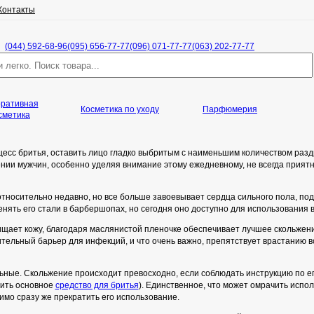
Контакты
(044) 592-68-96
(095) 656-77-77
(096) 071-77-77
(063) 202-77-77
оративная
Косметика по уходу
Парфюмерия
сметика
оцесс бритья, оставить лицо гладко выбритым с наименьшим количеством раз
нии мужчин, особенно уделяя внимание этому ежедневному, не всегда приятн
тносительно недавно, но все больше завоевывает сердца сильного пола, по
нять его стали в барбершопах, но сегодня оно доступно для использования 
ает кожу, благодаря маслянистой пленочке обеспечивает лучшее скольжени
тельный барьер для инфекций, и что очень важно, препятствует врастанию во
ьные. Скольжение происходит превосходно, если соблюдать инструкцию по 
сить основное
средство для бритья
). Единственное, что может омрачить испо
имо сразу же прекратить его использование.