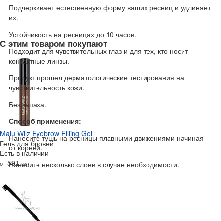
Подчеркивает естественную форму ваших ресниц и удлиняет
их.
Устойчивость на ресницах до 10 часов.
С этим товаром покупают
Подходит для чувствительных глаз и для тех, кто носит
контактные линзы.
Продукт прошел дерматологические тестирования на
чувствительность кожи.
Без запаха.
Способ применения:
Malu Wilz Eyebrow Filling Gel
Нанесите тушь на ресницы плавными движениями начиная
Гель для бровей
от корней.
Есть в наличии
591
от
грн
Нанесите несколько слоев в случае необходимости.