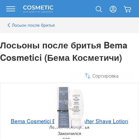
Лосьон после бритья
Лосьоны после бритья Bema
Cosmetici (Бема Косметичи)
Сортировка
Bema Cosmetici BioEcoMan After Shave Lotion
Лосьон после бритья
Закончился