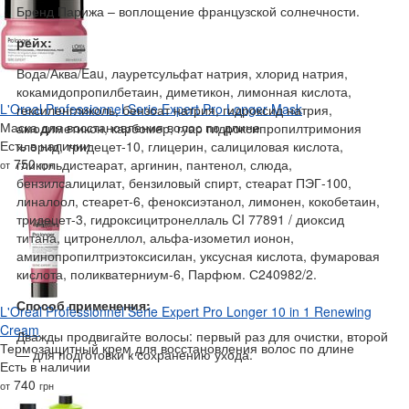
Бренд Парижа – воплощение французской солнечности.
рейх:
Вода/Аква/Eau, лауретсульфат натрия, хлорид натрия,
кокамидопропилбетаин, диметикон, лимонная кислота,
L'Oreal Professionnel Serie Expert Pro Longer Mask
гексиленгликоль, бензоат натрия, гидроксид натрия,
Маска для восстановления волос по длине
амодиметикон, карбомер, гуар гидроксипропилтримония
Есть в наличии
хлорид, тридецет-10, глицерин, салициловая кислота,
750
гликольдистеарат, аргинин, пантенол, слюда,
от
грн
бензилсалицилат, бензиловый спирт, стеарат ПЭГ-100,
линалоол, стеарет-6, феноксиэтанол, лимонен, кокобетаин,
тридецет-3, гидроксицитронеллаль CI 77891 / диоксид
титана, цитронеллол, альфа-изометил ионон,
аминопропилтриэтоксисилан, уксусная кислота, фумаровая
кислота, поликватерниум-6, Парфюм. С240982/2.
Способ применения:
L'Oreal Professionnel Serie Expert Pro Longer 10 in 1 Renewing
Cream
Дважды продвигайте волосы: первый раз для очистки, второй
Термозащитный крем для восстановления волос по длине
— для подготовки к сохранению ухода.
Есть в наличии
740
от
грн