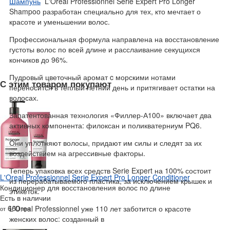
Шампунь
L'Oreal Professionnel Serie Expert Pro Longer
Shampoo разработан специально для тех, кто мечтает о
красоте и уменьшении волос.
Профессиональная формула направлена на восстановление
густоты волос по всей длине и расслаивание секущихся
кончиков до 96%.
Пудровый цветочный аромат c морскими нотами
С этим товаром покупают
переносится в теплый летний день и притягивает остатки на
волосах.
Запатентованная технология «Филлер-А100» включает два
активных компонента: филоксан и поликватерниум PQ6.
Они уплотняют волосы, придают им силы и следят за их
воздействием на агрессивные факторы.
Теперь упаковка всех средств Serie Expert на 100% состоит
L'Oreal Professionnel Serie Expert Pro Longer Conditioner
из перерабатываемого пластика, за исключением крышек и
Кондиционер для восстановления волос по длине
этикеток.
Есть в наличии
660
L'Oreal Professionnel уже 110 лет заботится о красоте
от
грн
женских волос: созданный в