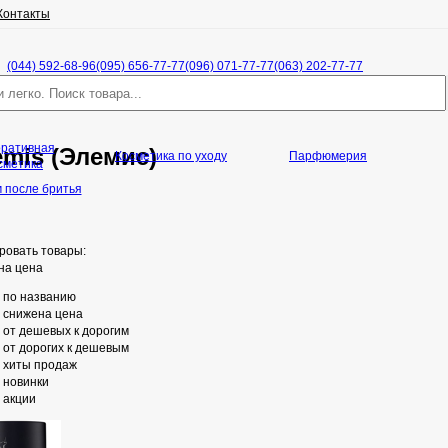
Контакты
(044) 592-68-96
(095) 656-77-77
(096) 071-77-77
(063) 202-77-77
оративная
emis (Элемис)
Косметика по уходу
Парфюмерия
сметика
 после бритья
ровать товары:
на цена
по названию
снижена цена
от дешевых к дорогим
от дорогих к дешевым
хиты продаж
новинки
акции