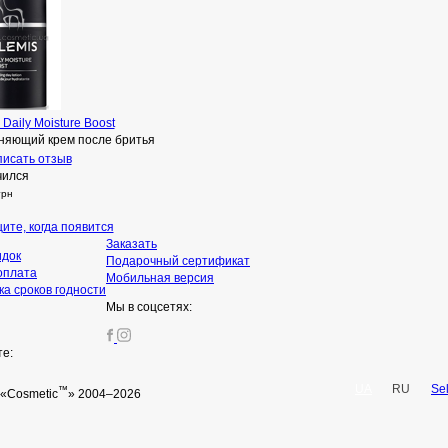
 Daily Moisture Boost
няющий крем после бритья
исать отзыв
чился
грн
ите, когда появится
Заказать
идок
Подарочный сертификат
оплата
Мобильная версия
а сроков годности
Мы в соцсетях:
те:
UA
RU
Se
™
«Cosmetic
» 2004–2026