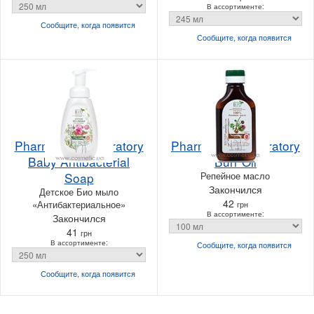
В ассортименте:
Сообщите, когда
появится
Сообщите, когда
появится
Pharma Bio Laboratory
Pharma Bio Laboratory
Baby Antibacterial
Burr Oil
Soap
Репейное масло
Закончился
Детское Био мыло
42
«Антибактериальное»
грн
В ассортименте:
Закончился
41
грн
В ассортименте:
Сообщите, когда
появится
Сообщите, когда
появится