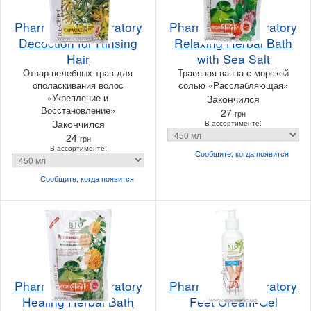
Pharma Bio Laboratory
Pharma Bio Laboratory
Decoction for Rinsing
Relaxing Herbal Bath
Hair
with Sea Salt
Отвар целебных трав для
Травяная ванна с морской
ополаскивания волос
солью «Расслабляющая»
«Укрепление и
Закончился
Восстановление»
27
грн
Закончился
В ассортименте:
24
грн
В ассортименте:
Сообщите, когда
появится
Сообщите, когда
появится
Pharma Bio Laboratory
Pharma Bio Laboratory
Healing Herbal Bath
Feet Cream-Gel