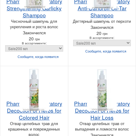
Pharma Bio Laboratory
Pharma Bio Laboratory
Strengthening Garlicky
Anti-Dandruff Oil-Tar
Shampoo
Shampoo
Чесночный шампунь для
Дегтярный шампунь от перхоти
укрепления и роста волос
Закончился
Закончился
20
грн
20
В ассортименте:
грн
В ассортименте:
Сообщите, когда
появится
Сообщите, когда
появится
Pharma Bio Laboratory
Pharma Bio Laboratory
Decoction of Herbs for
Decoction of Herbs for
Colored Hair
Hair Loss
Отвар целебных трав для
Отвар целебных трав от
крашенных и поврежденных
выпадения и ломкости волос
волос
Закончился