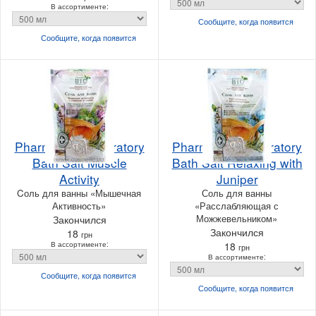
В ассортименте:
Сообщите, когда
появится
Сообщите, когда
появится
Pharma Bio Laboratory
Pharma Bio Laboratory
Bath Salt Muscle
Bath Salt Relaxing with
Activity
Juniper
Cоль для ванны «Мышечная
Соль для ванны
Активность»
«Расслабляющая с
Можжевельником»
Закончился
Закончился
18
грн
В ассортименте:
18
грн
В ассортименте:
Сообщите, когда
появится
Сообщите, когда
появится