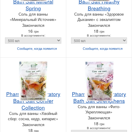
Bath Salt Mineral
Bath Salt Healthy
Spring
Breathing
Соль для ванны
Соль для ванны «Здоровое
«Минеральный Источник»
Дыхание» с эвкалиптом
Закончился
Закончился
16
18
грн
грн
В ассортименте:
В ассортименте:
Сообщите, когда
появится
Сообщите, когда
появится
Pharma Bio Laboratory
Pharma Bio Laboratory
Bath Salt Conifer
Bath Salt Strengthens
Collection
Соль для ванны «Фито-
Укрепляющая»
Соль для ванны «Хвойный
Закончился
сбор: сосна, кедр, кипарис»
18
Закончился
грн
В ассортименте:
18
грн