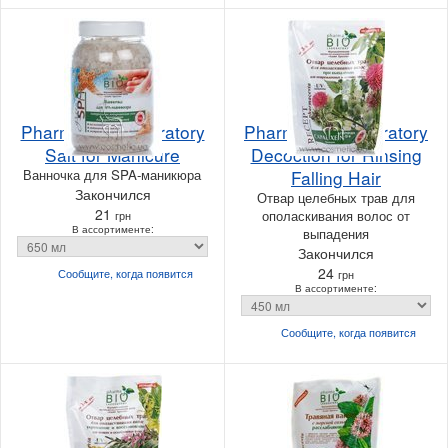
Pharma Bio Laboratory
Pharma Bio Laboratory
Salt for Manicure
Decoction for Rinsing
Ванночка для SPA-маникюра
Falling Hair
Закончился
Отвар целебных трав для
21
ополаскивания волос от
грн
В ассортименте:
выпадения
Закончился
24
Сообщите, когда
появится
грн
В ассортименте:
Сообщите, когда
появится