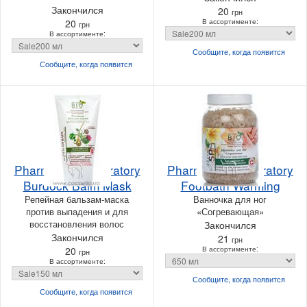
Закончился
20
грн
20
В ассортименте:
грн
В ассортименте:
Сообщите, когда
появится
Сообщите, когда
появится
Pharma Bio Laboratory
Pharma Bio Laboratory
Burdock Balm Mask
Footbath Warming
Репейная бальзам-маска
Ванночка для ног
против выпадения и для
«Согревающая»
восстановления волос
Закончился
Закончился
21
грн
20
В ассортименте:
грн
В ассортименте:
Сообщите, когда
появится
Сообщите, когда
появится