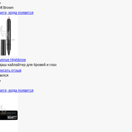
н
ft Brown
ите, когда появится
venue Highbrow
даш-хайлайтер для бровей и глаз
исать отзыв
чился
н
ите, когда появится