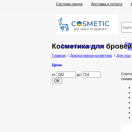
Система скидок
Доставка и оплата
Дек
Косметика для бровей
Бренды и производители
ко
Главная
/
Декоративная косметика
/
Для глаз
Цена
Сорти
от
до
сниже
OK