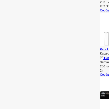
233
гр
#02 So
Сообщ
Park A
Каран
Нап
Закон
256
гр
2 г
Сообщ