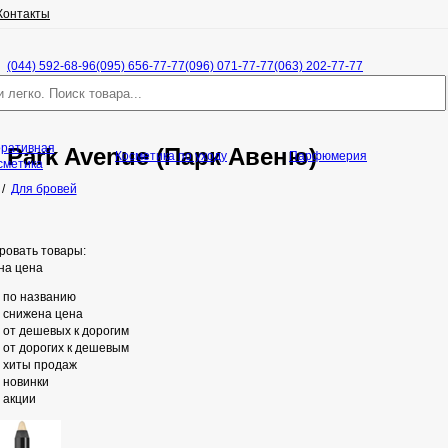
Контакты
(044) 592-68-96
(095) 656-77-77
(096) 071-77-77
(063) 202-77-77
оративная
 Park Avenue (Парк Авеню)
Косметика по уходу
Парфюмерия
сметика
/
Для бровей
ровать товары:
на цена
по названию
снижена цена
от дешевых к дорогим
от дорогих к дешевым
хиты продаж
новинки
акции