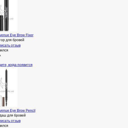
venue Eye Brow Fixer
тор для бровей
исать отзыв
чился
н
ите, когда появится
venue Eye Brow Pencil
даш для бровей
исать отзыв
чился