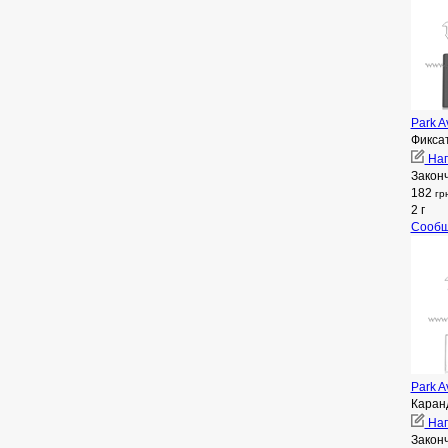
Park A
Фикса
Нап
Закон
182
гр
2 г
Сообщ
Park A
Каран
Нап
Закон