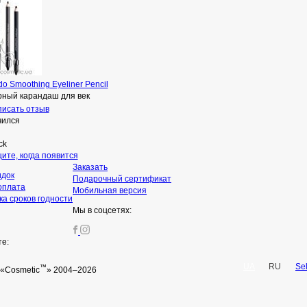
do Smoothing Eyeliner Pencil
рный карандаш для век
исать отзыв
чился
ck
ите, когда появится
Заказать
идок
Подарочный сертификат
оплата
Мобильная версия
а сроков годности
Мы в соцсетях:
те:
UA
RU
Se
™
«Cosmetic
» 2004–2026