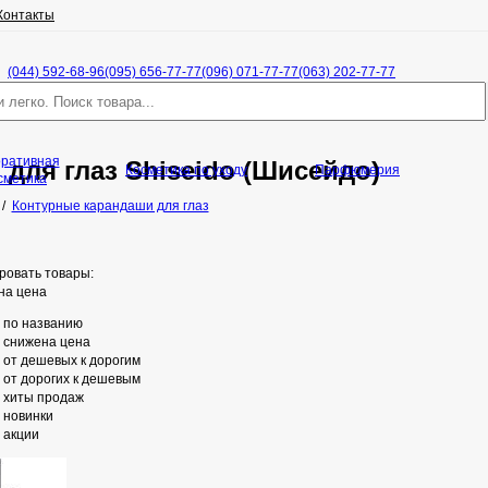
Контакты
(044) 592-68-96
(095) 656-77-77
(096) 071-77-77
(063) 202-77-77
оративная
для глаз Shiseido (Шисейдо)
Косметика по уходу
Парфюмерия
сметика
/
Контурные карандаши для глаз
ровать товары:
на цена
по названию
снижена цена
от дешевых к дорогим
от дорогих к дешевым
хиты продаж
новинки
акции