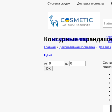
Система скидок
Доставка и оплата
Дек
Контурные карандаши 
Бренды и производители
ко
Главная
/
Декоративная косметика
/
Для глаз
Цена
Сорти
от
до
сниже
OK