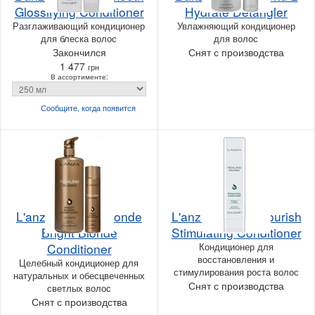
Glossifying Conditioner
Hydrate Detangler
Разглаживающий кондиционер
Увлажняющий кондиционер
для блеска волос
для волос
Закончился
Снят с производства
1 477
грн
В ассортименте:
Сообщите, когда
появится
L'anza Healing Blonde
L'anza Healing Nourish
Bright Blonde
Stimulating Conditioner
Conditioner
Кондиционер для
восстановления и
Целебный кондиционер для
стимулирования роста волос
натуральных и обесцвеченных
Снят с производства
светлых волос
Снят с производства