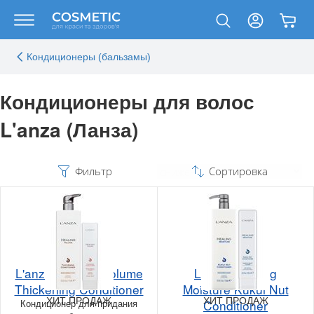
Кондиционеры (бальзамы)
Кондиционеры для волос
L'anza (Ланза)
Фильтр
Сортировка
L'anza Healing Volume
L'anza Healing
Thickening Conditioner
Moisture Kukui Nut
ХИТ ПРОДАЖ
ХИТ ПРОДАЖ
Кондиционер для придания
Conditioner