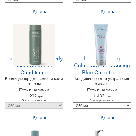
Купить
Купить
L'anza Healing Remedy
L'anza Healing
Scalp Balancing
ColorCare De-brassing
Conditioner
Blue Conditioner
Кондиционер для волос и кожи
Кондиционер для устранения
головы
рыжины
Есть в наличии
Есть в наличии
1 202
1 433
грн
грн
В ассортименте:
В ассортименте:
Купить
Купить