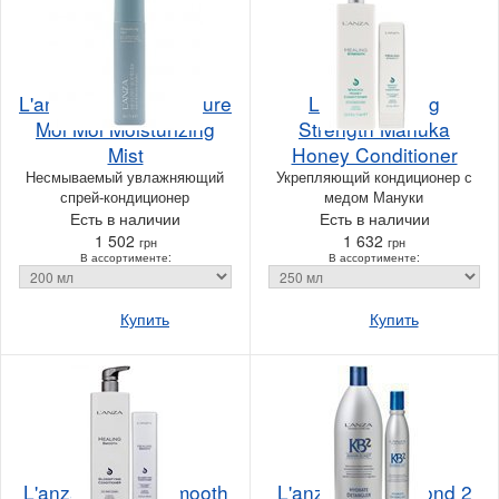
L'anza Healing Moisture
L'anza Healing
Moi Moi Moisturizing
Strength Manuka
Mist
Honey Conditioner
Несмываемый увлажняющий
Укрепляющий кондиционер с
спрей-кондиционер
медом Мануки
Есть в наличии
Есть в наличии
1 502
1 632
грн
грн
В ассортименте:
В ассортименте:
Купить
Купить
L'anza Healing Smooth
L'anza Keratin Bond 2