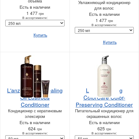
объема
Увлажняющий кондиционер
Есть в наличии
для волос
1 477
грн
Есть в наличии
В ассортименте:
1 477
грн
В ассортименте:
Купить
Купить
L'anza Keratin Healing
L'anza Healing
Oil Lustrous
ColorCare Color-
Conditioner
Preserving Conditioner
Кондиционер с кератиновым
Питательный кондиционер для
элексиром
окрашенных волос
Есть в наличии
Есть в наличии
624
625
грн
грн
В ассортименте:
В ассортименте: