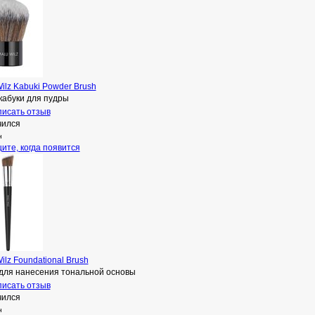
ilz Kabuki Powder Brush
кабуки для пудры
исать отзыв
чился
н
ите, когда появится
ilz Foundational Brush
 для нанесения тональной основы
исать отзыв
чился
н