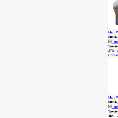
Malu W
Кисть 
Нап
Закон
370
гр
Сообщ
Malu W
Кисть
Нап
Закон
454
гр