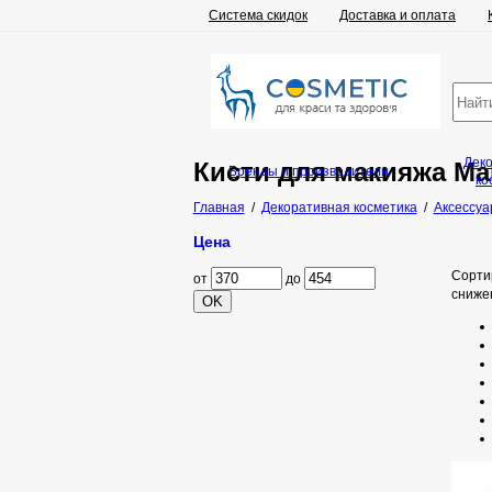
Система скидок
Доставка и оплата
Дек
Кисти для макияжа Mal
Бренды и производители
ко
Главная
/
Декоративная косметика
/
Аксессуа
Цена
Сорти
от
до
сниже
OK