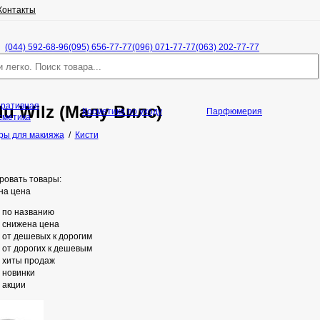
Контакты
(044) 592-68-96
(095) 656-77-77
(096) 071-77-77
(063) 202-77-77
оративная
u Wilz (Малу Вилс)
Косметика по уходу
Парфюмерия
сметика
ры для макияжа
/
Кисти
ровать товары:
на цена
по названию
снижена цена
от дешевых к дорогим
от дорогих к дешевым
хиты продаж
новинки
акции