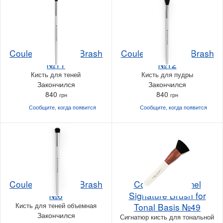
Couleur Caramel Brash
Couleur Caramel Brash
№11
№12
Кисть для теней
Кисть для пудры
Закончился
Закончился
840
840
грн
грн
Сообщите, когда
появится
Сообщите, когда
появится
Couleur Caramel Brash
Couleur Caramel
№6
Signature Brush for
Кисть для теней объемная
Tonal Basis №49
Закончился
Сигнатюр кисть для тональной