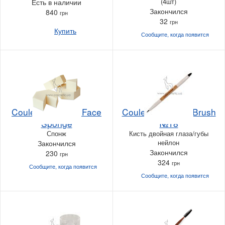
(4шт)
Есть в наличии
Закончился
840
грн
32
грн
Купить
Сообщите, когда
появится
Couleur Caramel Face
Couleur Caramel Brush
Sponge
№18
Спонж
Кисть двойная глаза/губы
нейлон
Закончился
Закончился
230
грн
324
грн
Сообщите, когда
появится
Сообщите, когда
появится