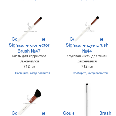
Couleur Caramel
Couleur Caramel
Signature Corrector
Signature Eye Brush
Brush №47
№44
Кисть для корректора
Круговая кисть для теней
Закончился
Закончился
712
712
грн
грн
Сообщите, когда
появится
Сообщите, когда
появится
Couleur Caramel
Couleur Caramel Brash