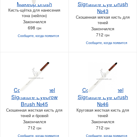
Makeup Brush
Signature Eye Brush
Кисть-щётка для нанесения
№43
тона (нейлон)
Скошенная мягкая кисть для
Закончился
теней
698
грн
Закончился
712
грн
Сообщите, когда
появится
Сообщите, когда
появится
Couleur Caramel
Couleur Caramel
Signature Eyebrow
Signature Eye Brush
Brush №45
№46
Скошенная жесткая кисть для
Круговая жесткая кисть для
теней и бровей
теней
Закончился
Закончился
712
712
грн
грн
Сообщите, когда
появится
Сообщите, когда
появится