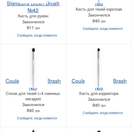
Signature Blush Brush
№8
№42
Кисть для теней короткая
Закончился
Кисть для румян
840
Закончился
грн
811
грн
Сообщите, когда
появится
Сообщите, когда
появится
Couleur Caramel Brash
Couleur Caramel Brash
№5
№9
Спонж для теней (+4 сменных
Кисть для корректора
насадки)
Закончился
Закончился
840
грн
840
грн
Сообщите, когда
появится
Сообщите, когда
появится