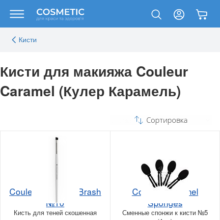
Кисти
Кисти для макияжа Couleur
Caramel (Кулер Карамель)
Сортировка
Couleur Caramel Brash
Couleur Caramel
№10
Sponges
Кисть для теней скошенная
Сменные спонжи к кисти №5