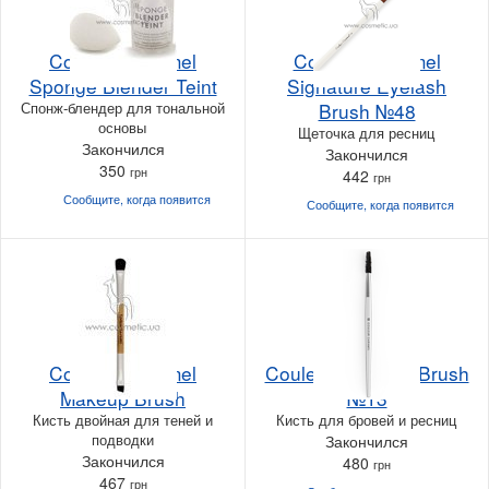
Couleur Caramel
Couleur Caramel
Sponge Blender Teint
Signature Eyelash
Спонж-блендер для тональной
Brush №48
основы
Щеточка для ресниц
Закончился
Закончился
350
грн
442
грн
Сообщите, когда
появится
Сообщите, когда
появится
Couleur Caramel
Couleur Caramel Brush
Makeup Brush
№13
Кисть двойная для теней и
Кисть для бровей и ресниц
подводки
Закончился
Закончился
480
грн
467
грн