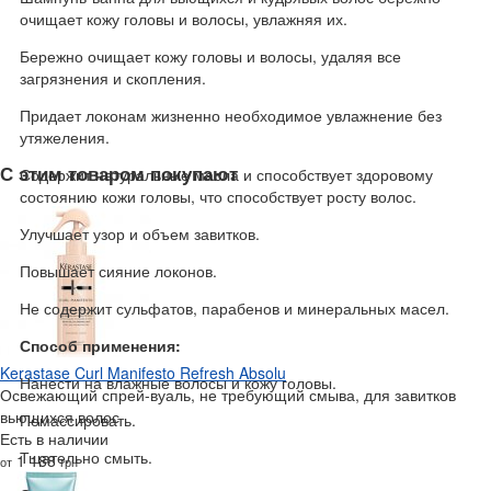
очищает кожу головы и волосы, увлажняя их.
Бережно очищает кожу головы и волосы, удаляя все
загрязнения и скопления.
Придает локонам жизненно необходимое увлажнение без
утяжеления.
С этим товаром покупают
Содержит натуральные масла и способствует здоровому
состоянию кожи головы, что способствует росту волос.
Улучшает узор и объем завитков.
Повышает сияние локонов.
Не содержит сульфатов, парабенов и минеральных масел.
Способ применения:
Kerastase Curl Manifesto Refresh Absolu
Нанести на влажные волосы и кожу головы.
Освежающий спрей-вуаль, не требующий смыва, для завитков
вьющихся волос
Помассировать.
Есть в наличии
Тщательно смыть.
1 188
от
грн