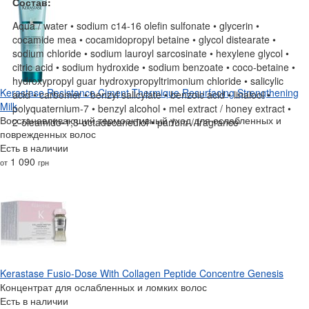
Состав:
Aqua / water • sodium c14-16 olefin sulfonate • glycerin •
cocamide mea • cocamidopropyl betaine • glycol distearate •
sodium chloride • sodium lauroyl sarcosinate • hexylene glycol •
citric acid • sodium hydroxide • sodium benzoate • coco-betaine •
hydroxypropyl guar hydroxypropyltrimonium chloride • salicylic
Kerastase Resistance Ciment Thermique Resurfacing Strengthening
acid • carbomer • benzyl salicylate • benzoic acid • linalool •
Milk
polyquaternium-7 • benzyl alcohol • mel extract / honey extract •
Восстанавливающий термоактивный уход для ослабленных и
2-oleamido-1,3-octadecanediol • parfum / fragrance
поврежденных волос
Есть в наличии
1 090
от
грн
Kerastase Fusio-Dose With Collagen Peptide Concentre Genesis
Концентрат для ослабленных и ломких волос
Есть в наличии