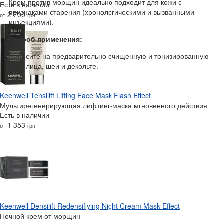
Крем против морщин идеально подходит для кожи с
Есть в наличии
признаками старения (хронологическими и вызванными
2 700
от
грн
инъекциями).
Способ применения:
Нанесите на предварительно очищенную и тонизированную
кожу лица, шеи и декольте.
Keenwell Tensilift Lifting Face Mask Flash Effect
Мультирегенерирующая лифтинг-маска мгновенного действия
Есть в наличии
1 353
от
грн
Keenwell Densilift Redensifiying Night Cream Mask Effect
Ночной крем от морщин