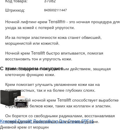
Код товара:
37082
Штрихкод:
8435002111447
Ночной лифтинг-крем Tensilift® - это ночная процедура для
ухода за кожей с потерей упругости.
Из-за потери эластичности кожа станет обвисшей,
морщинистой или кожистой.
Ночной крем Tensilift быстро впитывается, помогая
восстановить тон и упругость кожи.
С этим товаром покупают
Крем обладает антиоксидантным действием, защищая
клеточную функцию кожи.
Крем помогает улучшить увлажнение кожи как на
поверхностных, так и на более глубоких слоях.
Интенсивный ночной крем Tensilift способствует выработке
структурных белков кожи, таких как коллаген и эластин.
Он борется со свободными радикалами, восстанавливая
Keenwell Densilift Redensifiying Day Cream SPF15
повреждения, нанесенные на клеточном уровне.
Дневной крем от морщин